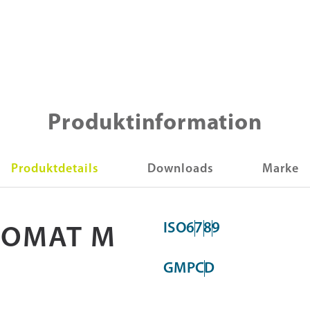
Produktinformation
Produktdetails
Downloads
Marke
ISO
6
7
8
9
IOMAT M
GMP
C
D