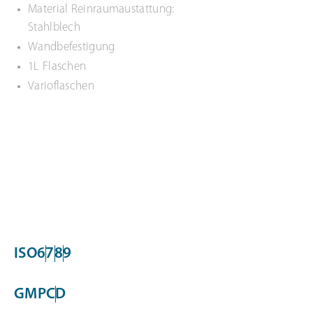
Material Reinraumaustattung:
Stahlblech
Wandbefestigung
1L Flaschen
Varioflaschen
ISO
6
7
8
9
GMP
C
D