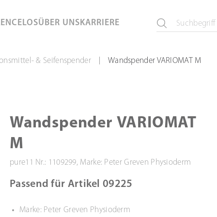
KEN
CELOS
ÜBER UNS
KARRIERE
ionsmittel- & Seifenspender
Wandspender VARIOMAT M
|
Wandspender VARIOMAT
M
pure11 Nr.: 1109299, Marke: Peter Greven Physioderm
Passend für Artikel 09225
Marke: Peter Greven Physioderm