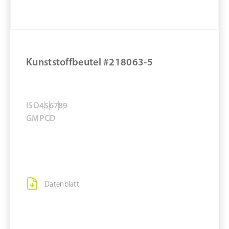
ZUM PRODUKT
MERKEN
Kunststoffbeutel #218063-5
ISO
4
5
6
7
8
9
GMP
C
D
Datenblatt