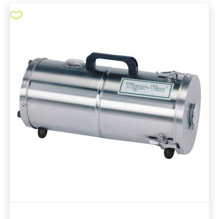
Staubsauger #EMI-CWR
pure11 Nr.: 1111001, Marke: Tiger-Vac
Größe STK
Material
Marke: Tiger-Vac
Art Staubsauger: Trockensauger
Antistatisch
ESD-Eigenschaften
Tuchfilter
Staubsauger #EMI-CWR
ZUM PRODUKT
MERKEN