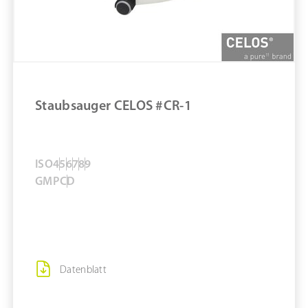
Staubsauger CELOS #CR-1
ISO
4
5
6
7
8
9
GMP
C
D
Datenblatt