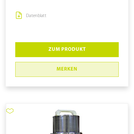
Datenblatt
ZUM PRODUKT
MERKEN
Staubsauger CELOS #CR-1300WD
pure11 Nr.: 1111117, Marke: Tiger-Vac
Größe STK