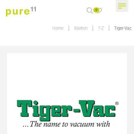
0
|
|
|
Home
Marken
T-Z
Tiger-Vac