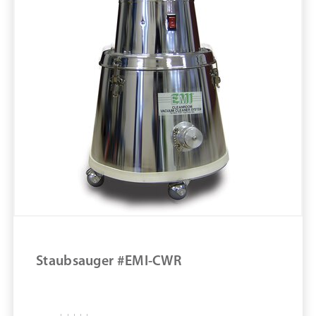
Material
Marke: Tiger-Vac
Art Staubsauger: Naß-/Trockensauger
Tuchfilter
ULPA-Filter
DUAL-ULPAFilter
Staubsauger CELOS #CR-1300WD
ZUM PRODUKT
MERKEN
Staubsauger #EMI-CWR