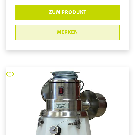
ZUM PRODUKT
MERKEN
ULPA-Filter #211027
pure11 Nr.: 1111012, Marke: Tiger-Vac
Größe STK
Material
Marke: Tiger-Vac
Art Staubsaugerfilter: ULPA-Filter
Filterleistung: 100 %