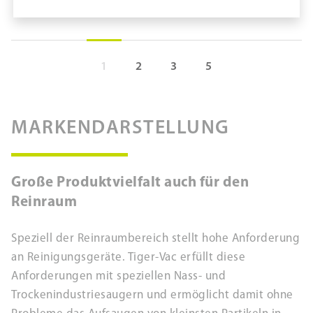
1
2
3
5
Kombisaugdüse #323311A
pure11 Nr.: 1111010, Marke: Tiger-Vac
MARKENDARSTELLUNG
Größe STK
Material
Marke: Tiger-Vac
Große Produktvielfalt auch für den
Material Reinigungssysteme: Kunststoff
Reinraum
Antistatisch
Länge in mm: 280 mm
Speziell der Reinraumbereich stellt hohe Anforderung
Breite in mm: 32 mm
an Reinigungsgeräte. Tiger-Vac erfüllt diese
Kombisaugdüse #323311A
Anforderungen mit speziellen Nass- und
Trockenindustriesaugern und ermöglicht damit ohne
ZUM PRODUKT