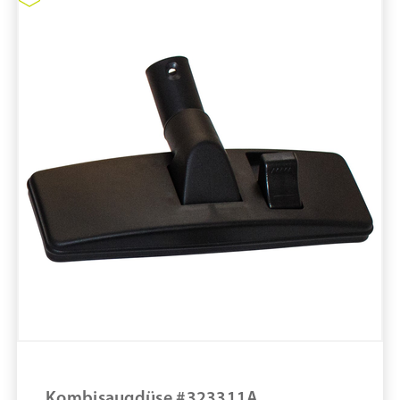
pure11 Nr.: 1111003, Marke: Tiger-Vac
Größe STK
Material
Marke: Tiger-Vac
Art Staubsauger: Trockensauger
HEPA-Filter
ULPA-Filter
Filtrationssystem: 4-stufig
Staubsauger #CR-4D
ZUM PRODUKT
MERKEN
Kombisaugdüse #323311A