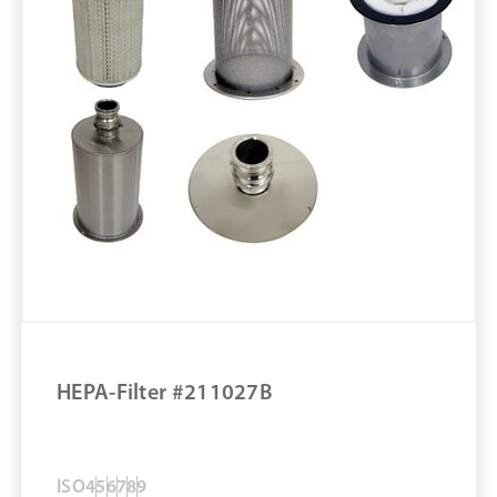
Größe STK
Material
Marke: Tiger-Vac
Art Staubsauger: Naß-/Trockensauger
Tuchfilter
ULPA-Filter
DUAL-ULPAFilter
Staubsauger #CWR-8 (Poly) #110499B
ZUM PRODUKT
MERKEN
HEPA-Filter #211027B
ISO
4
5
6
7
8
9