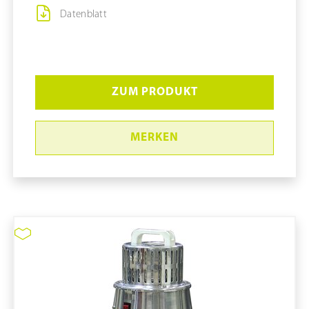
Datenblatt
ZUM PRODUKT
MERKEN
ESD-Rundbürste mit Loch für
Button Lock #323312A
pure11 Nr.: 1111048, Marke: Tiger-Vac
Größe STK