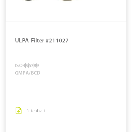
ZUM PRODUKT
MERKEN
ULPA-Filter #211027
ISO
4
5
6
7
8
9
GMP
A/B
C
D
Datenblatt