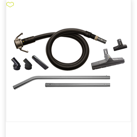
HEPA-Filter #211027B
pure11 Nr.: 1111005, Marke: Tiger-Vac
Größe STK
Material
Marke: Tiger-Vac
Art Staubsaugerfilter: HEPA-Filter
Filterleistung: 99,995 %
Passend für CR-4D
HEPA-Filter #211027B
ZUM PRODUKT
MERKEN