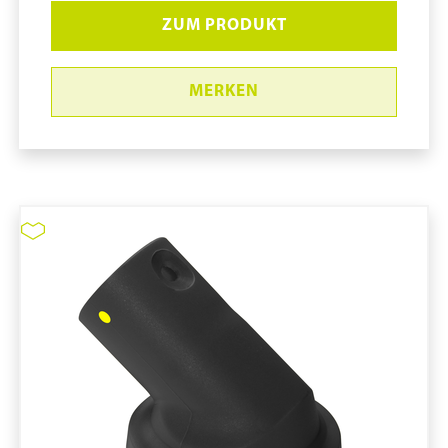
ZUM PRODUKT
MERKEN
Kunststoffbeutel #218063-5
pure11 Nr.: 1111128, Marke: Tiger-Vac
Größe 5STK
Material
Marke: Tiger-Vac
Art Staubsaugerbeutel: Vlies
Passend für CR-1300WD