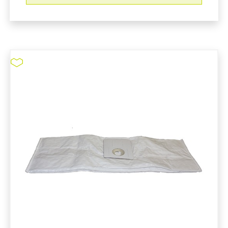
ESD Toolkit ∅1.25" (∅32 mm)
#323602
pure11 Nr.: 1111118, Marke: Tiger-Vac
Größe STK
Material
Marke: Tiger-Vac
Art Staubsaugerkits: Optional
Antistatisch
ESD-Eigenschaften
Passend für CR-1300WD
ESD Toolkit ∅1.25" (∅32 mm) #323602