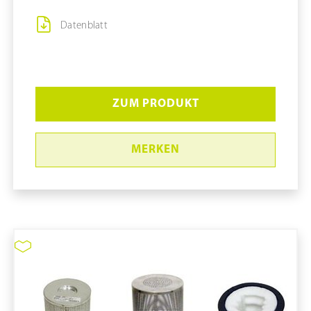
Datenblatt
ZUM PRODUKT
MERKEN
Staubsauger #CWR-8 (Poly)
#110499B
pure11 Nr.: 1111103, Marke: Tiger-Vac