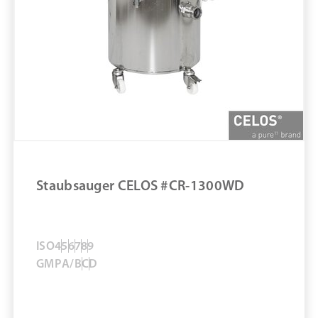
ULPA-Filter
Filtrationssystem: 3-stufig
Staubsauger CELOS #CR-1
ZUM PRODUKT
MERKEN
Staubsauger CELOS #CR-1300WD
ISO
4
5
6
7
8
9
GMP
A/B
C
D