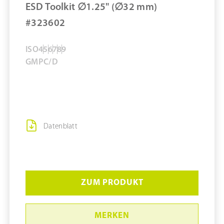
ESD Toolkit ∅1.25" (∅32 mm)
#323602
ISO
4
5
6
7
8
9
GMP
C/D
Datenblatt
ZUM PRODUKT
MERKEN