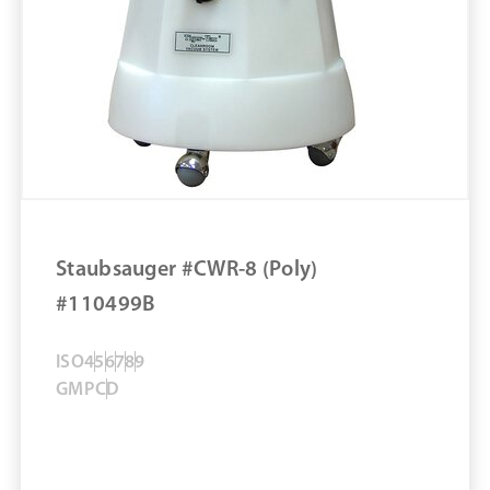
Passend für CR-4D
Passend für CWR-10 (4W)
ULPA-Filter #211027
ZUM PRODUKT
MERKEN
Staubsauger #CWR-8 (Poly)
#110499B
ISO
4
5
6
7
8
9
GMP
C
D