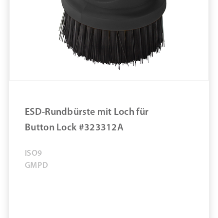
Kunststoffbeutel #218063-5
ZUM PRODUKT
MERKEN
ESD-Rundbürste mit Loch für
Button Lock #323312A
ISO
9
GMP
D