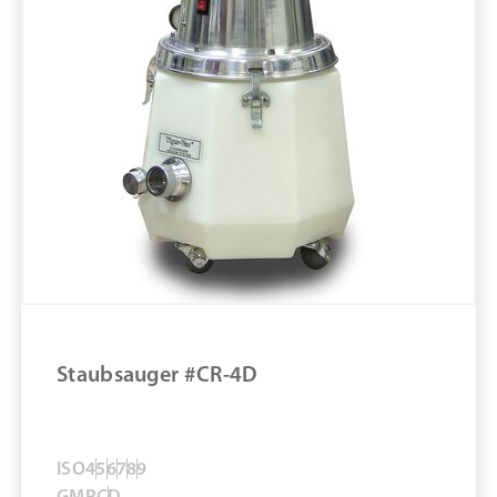
Material
Marke: Tiger-Vac
Material Reinigungssysteme: Kunststoff
Antistatisch
ESD-Eigenschaften
Länge in mm: 75 mm
ESD-Rundbürste mit Loch für Button Lock
#323312A
ZUM PRODUKT
Staubsauger #CR-4D
MERKEN
ISO
4
5
6
7
8
9