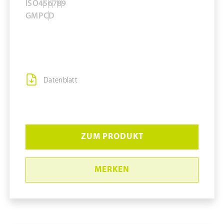
ISO
4
5
6
7
8
9
GMP
C
D
Datenblatt
ZUM PRODUKT
MERKEN