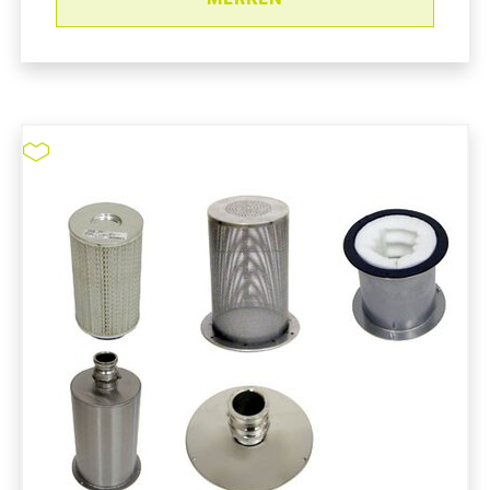
Staubsauger #MV-1CR (HH)
pure11 Nr.: 1111201, Marke: Tiger-Vac
Größe STK
Material
Marke: Tiger-Vac
Art Staubsauger: Hand-/Tragegerät
Antistatisch
ESD-Eigenschaften
Tuchfilter
Staubsauger #MV-1CR (HH)