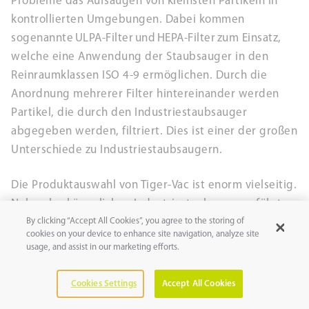
Probleme das Aufsaugen von kleinsten Partikeln in
kontrollierten Umgebungen. Dabei kommen
MERKEN
sogenannte ULPA-Filter und HEPA-Filter zum Einsatz,
welche eine Anwendung der Staubsauger in den
Reinraumklassen ISO 4-9 ermöglichen. Durch die
Anordnung mehrerer Filter hintereinander werden
Partikel, die durch den Industriestaubsauger
abgegeben werden, filtriert. Dies ist einer der großen
Unterschiede zu Industriestaubsaugern.
Die Produktauswahl von Tiger-Vac ist enorm vielseitig.
Neben herkömmlichen Industriestaubsaugern führt
Tiger-Vac auch eine große Auswahl speziell für die
By clicking “Accept All Cookies”, you agree to the storing of
cookies on your device to enhance site navigation, analyze site
pharmazeutische Industrie sowie Staubsaugsysteme
usage, and assist in our marketing efforts.
für die Automobil- und Luftfahrttechnik. Auch mit
dieser großen Produktauswahl versuchen wir Ihnen
Cookies Settings
Accept All Cookies
passende Produkte mit möglichst kurzen Lieferzeiten