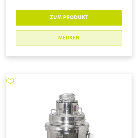
ZUM PRODUKT
MERKEN
Staubsauger CELOS #CR-1
pure11 Nr.: 1111002, Marke: Tiger-Vac
Größe STK
Material
Marke: Tiger-Vac
Art Staubsauger: Trockensauger
Tuchfilter