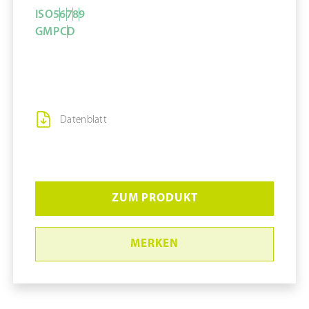
ISO
5
6
7
8
9
GMP
C
D
Datenblatt
ZUM PRODUKT
MERKEN