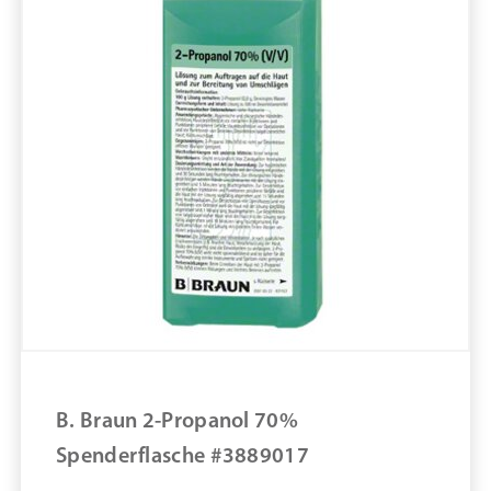
Größe 20STK
Material
Marke: Bode
Parfümfrei
Volumen in ml: 500 mL
Adeno und Rotaviren (Einwirkzeit in min.): 0,25
min
Bakterizid (Einwirkzeit in min.): 1,5 min
Sterillium Virugard #982069
ZUM PRODUKT
MERKEN
B. Braun 2-Propanol 70%
Spenderflasche #3889017