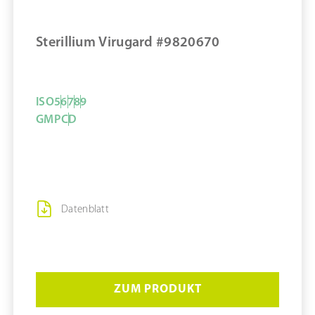
MERKEN
Sterillium Virugard #9820670
ISO
5
6
7
8
9
GMP
C
D
Datenblatt
ZUM PRODUKT