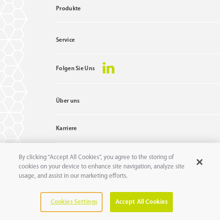
Produkte
Haltbarkeit nach Anbruch in Tagen (bei
optimaler Lagerung): 90
Wirkstoff: Verschiedene
Service
Bode Visirub #975820
Folgen Sie Uns
ZUM PRODUKT
Über uns
MERKEN
Karriere
By clicking “Accept All Cookies”, you agree to the storing of
Kontakt
cookies on your device to enhance site navigation, analyze site
11
pure
GmbH
usage, and assist in our marketing efforts.
Bavariafilmplatz 7
82031 Grünwald
Cookies Settings
Accept All Cookies