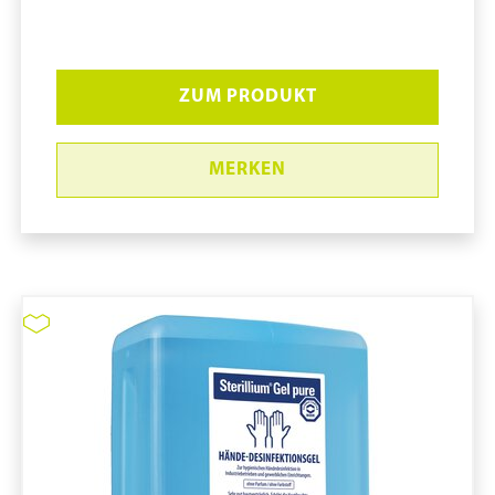
ZUM PRODUKT
MERKEN
Sterillium Classic pure #9820650
pure11 Nr.: 1109203, Marke: Bode
Größe 10STK
Material
Marke: Bode