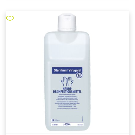
Sterillium Gel pure #9814522
pure11 Nr.: 1109242, Marke: Bode
Größe 20STK
Material
Marke: Bode
Parfümfrei
Volumen in ml: 475 mL
Behälterform: Euroflasche
Desinfektion
Sterillium Gel pure #9814522
ZUM PRODUKT