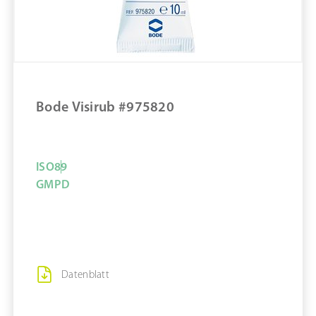
ZUM PRODUKT
MERKEN
Bode Visirub #975820
ISO
8
9
GMP
D
Datenblatt