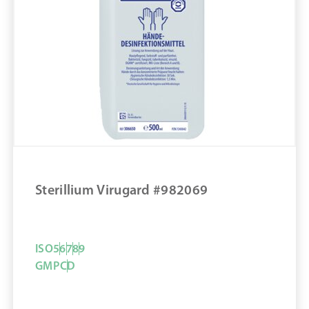
Adeno und Rotaviren (Einwirkzeit in min.): 1
min
Bakterizid (Einwirkzeit in min.): 1,5 min
Behälterform: Flasche
Sterillium #1066502
ZUM PRODUKT
MERKEN
Sterillium Virugard #982069
ISO
5
6
7
8
9
GMP
C
D