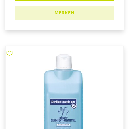
MERKEN
Sterillium Classic pure #9820630
pure11 Nr.: 1109204, Marke: Bode
Größe 20STK
Material
Marke: Bode
Parfümfrei
Volumen in ml: 500 mL
Adeno und Rotaviren (Einwirkzeit in min.): 1
min
Bakterizid (Einwirkzeit in min.): 1,5 min