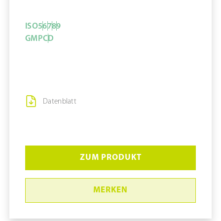
ISO
5
6
7
8
9
GMP
C
D
Datenblatt
ZUM PRODUKT
MERKEN