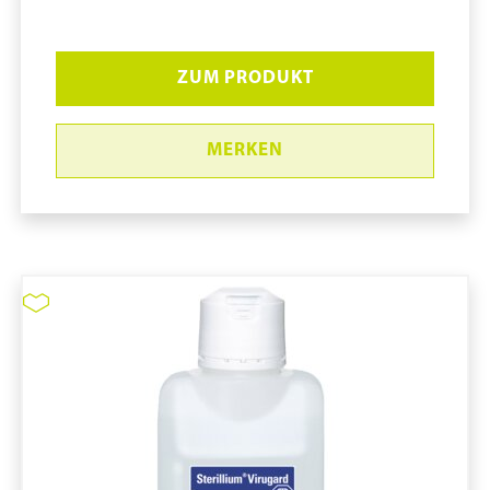
ZUM PRODUKT
MERKEN
Sterillium #1066502
pure11 Nr.: 1109206, Marke: Bode
Größe 20STK
Material
Marke: Bode
Volumen in ml: 500 mL