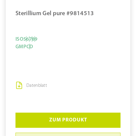
Sterillium Gel pure #9814513
MERKEN
ISO
5
6
7
8
9
GMP
C
D
Datenblatt
ZUM PRODUKT