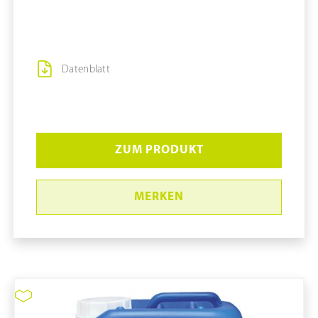
Datenblatt
ZUM PRODUKT
MERKEN
ClearKlens IPA70% (Handschuh-
Desk.) #101104905