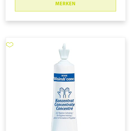
MERKEN
Sterillium Gel pure #9814513
pure11 Nr.: 1109241, Marke: Bode
Größe 45STK
Material
Marke: Bode
Parfümfrei
Volumen in ml: 100 mL
Bakterizid (Einwirkzeit in min.): 0,25 min
Behälterform: Flasche
Sterillium Gel pure #9814513