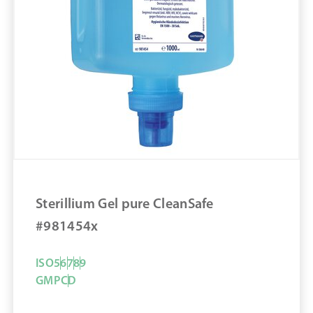
Parfümfrei
Volumen in ml: 1.000 mL
Adeno und Rotaviren (Einwirkzeit in min.): 1
min
Bakterizid (Einwirkzeit in min.): 1,5 min
Sterillium Classic pure #9820650
ZUM PRODUKT
MERKEN
Sterillium Gel pure CleanSafe
#981454x
ISO
5
6
7
8
9
GMP
C
D