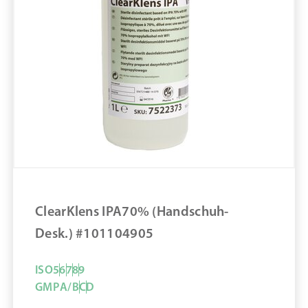
ClearKlens IPA70% (Handschuh-
Desk.) #101104905
ISO
5
6
7
8
9
GMP
A/B
C
D