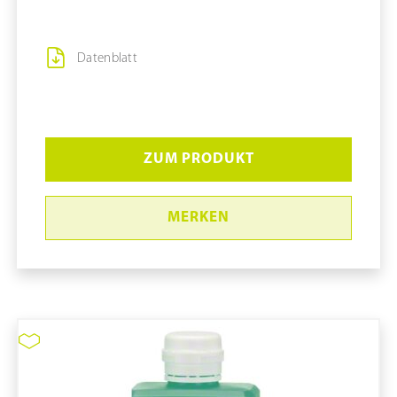
Datenblatt
ZUM PRODUKT
MERKEN
Sterillium Virugard #982069
pure11 Nr.: 1109216, Marke: Bode