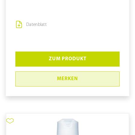
Datenblatt
ZUM PRODUKT
MERKEN
Sterillium Gel pure CleanSafe
#981454x