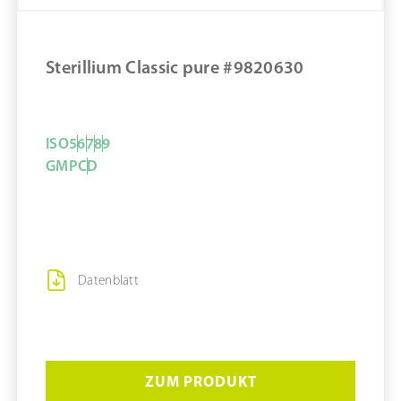
MERKEN
Sterillium Classic pure #9820630
ISO
5
6
7
8
9
GMP
C
D
Datenblatt
ZUM PRODUKT