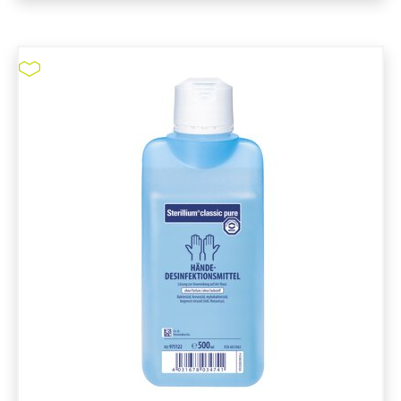
Sterillium Classic pure #9820660
pure11 Nr.: 1109205, Marke: Bode
Größe STK
Material
Marke: Bode
Parfümfrei
Volumen in ml: 5.000 mL
Adeno und Rotaviren (Einwirkzeit in min.): 1
min
Bakterizid (Einwirkzeit in min.): 1,5 min
Sterillium Classic pure #9820660
ZUM PRODUKT