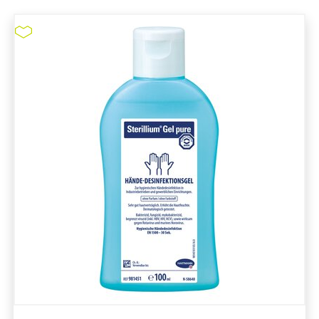
B. Braun 2-Propanol 70%
Spenderflasche #3889017
pure11 Nr.: 1109211, Marke: B. Braun
Größe 10STK
Material
Marke: B. Braun
Parfümfrei
Volumen in ml: 1.000 mL
Arzneimittel
Behälterform: Flasche
B. Braun 2-Propanol 70% Spenderflasche
#3889017
ZUM PRODUKT