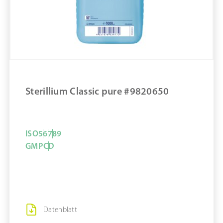
Sterillium Classic pure #9820630
ZUM PRODUKT
MERKEN
Sterillium Classic pure #9820650
ISO
5
6
7
8
9
GMP
C
D
Datenblatt