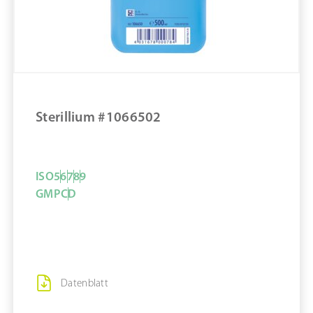
Sterillium Virugard #9820670
ZUM PRODUKT
MERKEN
Sterillium #1066502
ISO
5
6
7
8
9
GMP
C
D
Datenblatt