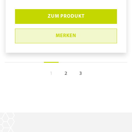
ZUM PRODUKT
MERKEN
1
2
3
Bode Visirub #975820
pure11 Nr.: 1109281, Marke: Bode
Größe 20STK
Material
Marke: Bode
Volumen in ml: 10 mL
Behälterform: Tube