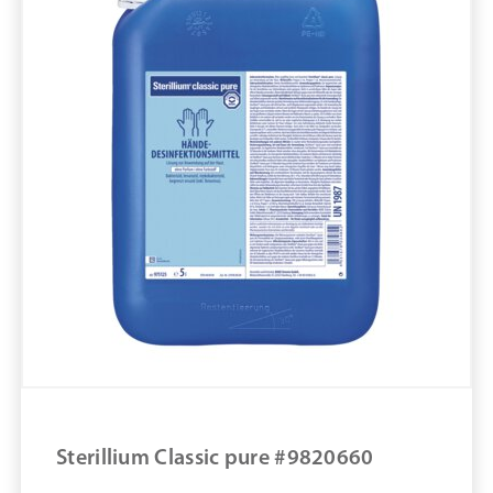
pure11 Nr.: 1109239, Marke: Diversey
Größe 10STK
Material
Steril
Marke: Diversey
Volumen in ml: 1.000 mL
VOC-Anteil: 5,623 in KG VOC/VE
Behälterform: Flasche
ClearKlens IPA70% (Handschuh-Desk.)
#101104905
ZUM PRODUKT
Sterillium Classic pure #9820660
MERKEN