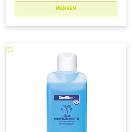
MERKEN
Sterillium Virugard #9820670
pure11 Nr.: 1109202, Marke: Bode
Größe 10STK
Material
Marke: Bode
Volumen in ml: 1.000 mL
Adeno und Rotaviren (Einwirkzeit in min.): 0,25
min
Behälterform: Flasche
Desinfektion