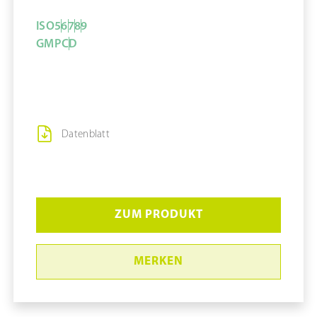
ISO
5
6
7
8
9
GMP
C
D
Datenblatt
ZUM PRODUKT
MERKEN