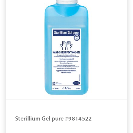
pure11 Nr.: 1109244, Marke: Bode
Größe 10STK
Material
Marke: Bode
Parfümfrei
Volumen in ml: 1.000 mL
Bakterizid (Einwirkzeit in min.): 0,25 min
Behälterform: Flasche
Sterillium Gel pure CleanSafe #981454x
ZUM PRODUKT
MERKEN
Sterillium Gel pure #9814522