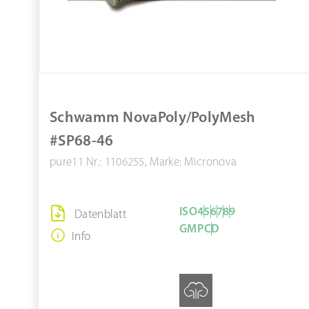
Schwamm NovaPoly/PolyMesh
#SP68-46
pure11 Nr.: 1106255, Marke: Micronova
ISO
4
5
6
7
8
9
Datenblatt
GMP
C
D
Info