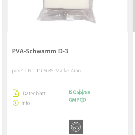
PVA-Schwamm D-3
pure11 Nr.: 1106085, Marke: Aion
ISO
5
6
7
8
9
Datenblatt
GMP
C
D
Info