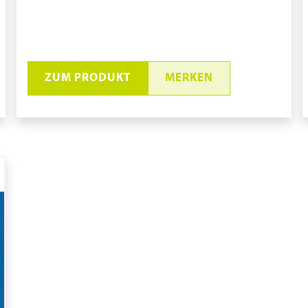
ZUM PRODUKT
MERKEN
PVA-Schwamm D-3
pure11 Nr.: 1106085, Marke: Aion
Größe 10STK
Material Polyvinylalkohol (PVA)
Marke: Aion
Absorption: stark