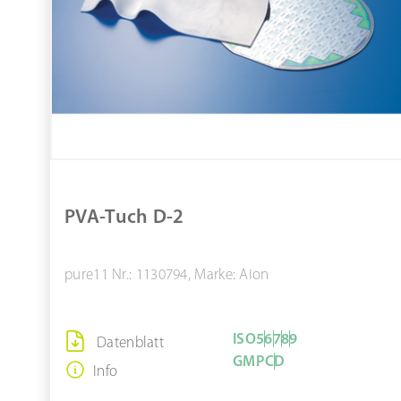
Autoklavierbar
Material: Polyester/Urethan
Anzahl in kleinster Unterverpackung: 1
Schwamm NovaPoly/PolyMesh #SP68-
46
ZUM PRODUKT
PVA-Tuch D-2
MERKEN
pure11 Nr.: 1130794, Marke: Aion
ISO
5
6
7
8
9
Datenblatt
GMP
C
D
Info