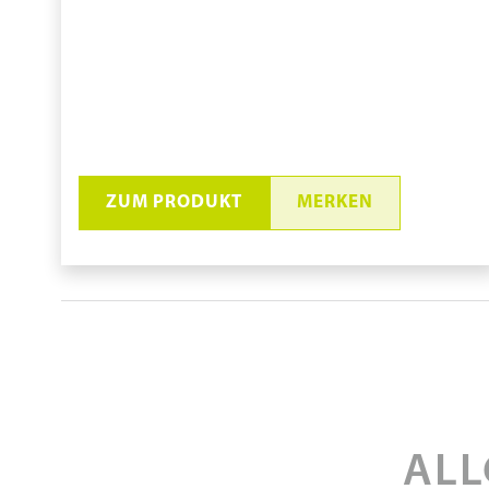
ZUM PRODUKT
MERKEN
PVA-Tuch D-2
pure11 Nr.: 1130794, Marke: Aion
Größe 200STK
ALL
Material Polyvinylalkohol (PVA)