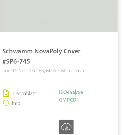
Schwamm NovaPoly Cover
#SP6-745
pure11 Nr.: 1130168, Marke: Micronova
ISO
4
5
6
7
8
9
Datenblatt
GMP
C
D
Info