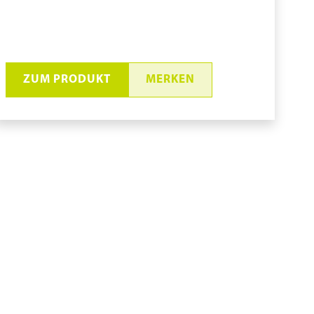
ZUM PRODUKT
MERKEN
Schwamm NovaPoly Cover
#SP6-745
pure11 Nr.: 1130168, Marke: Micronova
Größe 24STK
Material Polyester/Urethan
Marke: micronova