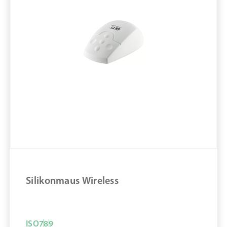
Größe STK
Material Silikon
Marke: Distributor pure11
Art IT-Hardware: Tastatur
Material: Silikon
Material Reinraum Arbeitsplatz: Silikon
Desinfizierbar
Reinraum-Silikontastatur Cleantype® Prime
Touch+ mit integriertem Touchpad
ZUM PRODUKT
Silikonmaus Wireless
MERKEN
ISO
7
8
9