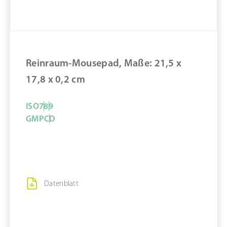
ZUM PRODUKT
MERKEN
Reinraum-Mousepad, Maße: 21,5 x
17,8 x 0,2 cm
ISO
7
8
9
GMP
C
D
Datenblatt