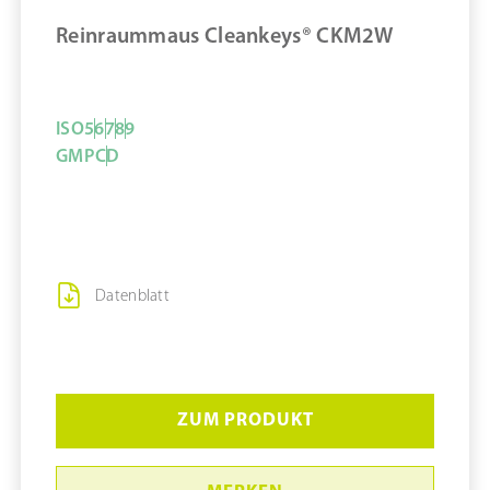
Reinraummaus Cleankeys® CKM2W
MERKEN
ISO
5
6
7
8
9
GMP
C
D
Datenblatt
ZUM PRODUKT