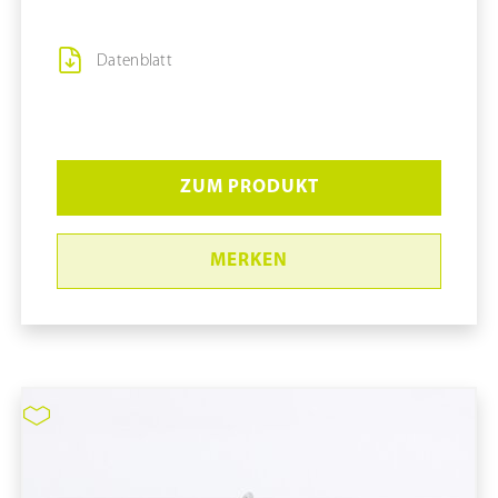
Datenblatt
ZUM PRODUKT
MERKEN
Glastastatur Cleankeys® CK4W
mit integriertem Touchpad &
Nummernblock (DE)
pure11 Nr.: 1115009, Marke: Distributor pure11