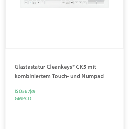
Material Reinraum Arbeitsplatz: Silikon
Desinfizierbar
Reinraum-Mousepad, Maße: 21,5 x 17,8 x 0,2 cm
ZUM PRODUKT
MERKEN
Glastastatur Cleankeys® CK5 mit
kombiniertem Touch- und Numpad
ISO
5
6
7
8
9
GMP
C
D