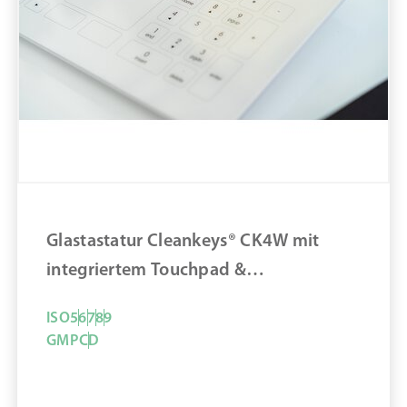
Glastastatur Cleankeys® CK4W mit
integriertem Touchpad &
Nummernblock (DE)
ISO
5
6
7
8
9
GMP
C
D