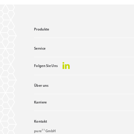
Material Glas
Marke: Distributor pure11
Art IT-Hardware: Tastatur
Produkte
Material: Glas
Material Reinraum Arbeitsplatz: Glas
Desinfizierbar
Service
Glastastatur Cleankeys® CK5 mit kombiniertem
Folgen Sie Uns
Touch- und Numpad
ZUM PRODUKT
Über uns
MERKEN
Karriere
Kontakt
11
pure
GmbH