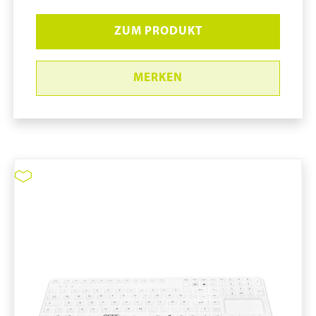
ZUM PRODUKT
MERKEN
Reinraum-Silikontatatur
INDUPROOF® ADVANCED mit
integriertem Touchpad
pure11 Nr.: 1130386, Marke: Distributor pure11
Größe STK
Material Silikon
Marke: Distributor pure11
Art IT-Hardware: Tastatur