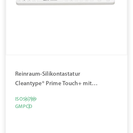
Material: Silikon
Material Reinraum Arbeitsplatz: Silikon
Desinfizierbar
Reinraum-Silikontatatur INDUPROOF®
ADVANCED mit integriertem Touchpad
ZUM PRODUKT
Reinraum-Silikontastatur
MERKEN
Cleantype® Prime Touch+ mit
integriertem Touchpad
ISO
5
6
7
8
9
GMP
C
D