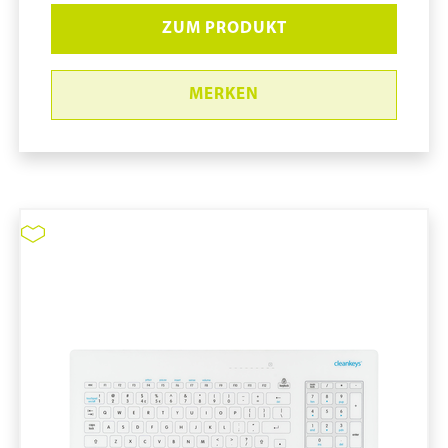
ZUM PRODUKT
MERKEN
Reinraum-Mousepad, Maße: 21,5
x 17,8 x 0,2 cm
pure11 Nr.: 1130857, Marke:
Größe STK
Material Silikon
Art IT-Hardware: Mousepads
Material: Silikon