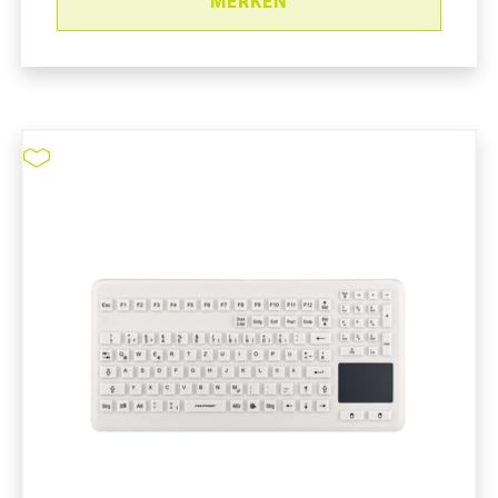
MERKEN
Reinraummaus Cleankeys®
CKM2W
pure11 Nr.: 1115011, Marke: Distributor pure11
Größe STK
Material
Marke: Distributor pure11
Art IT-Hardware: Maus
Material Reinraum Arbeitsplatz: Silikon
Desinfizierbar
Arbeiten mit Schutzhandschuhen möglich
Reinraummaus Cleankeys® CKM2W