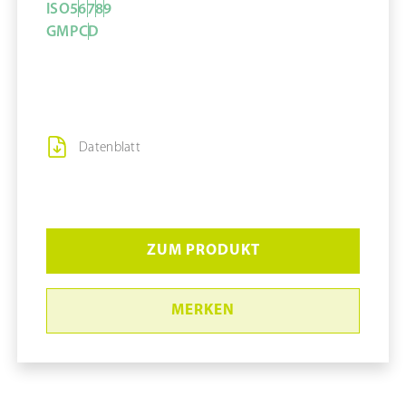
ISO
5
6
7
8
9
GMP
C
D
Datenblatt
ZUM PRODUKT
MERKEN