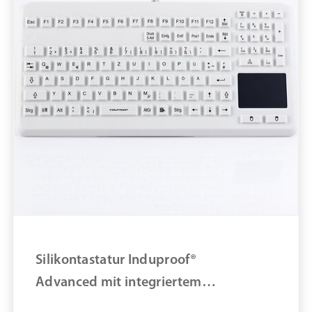
Größe STK
Material Glas
Marke: Distributor pure11
Art IT-Hardware: Tastatur
Material: Glas
Material Reinraum Arbeitsplatz: Glas
Desinfizierbar
Glastastatur Cleankeys® CK4W mit integriertem
Touchpad & Nummernblock (DE)
ZUM PRODUKT
Silikontastatur Induproof®
MERKEN
Advanced mit integriertem
Touchpad