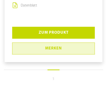
Datenblatt
ZUM PRODUKT
MERKEN
1
Glastastatur Cleankeys® CK5 mit
kombiniertem Touch- und
Numpad
pure11 Nr.: 1131328, Marke: Distributor pure11
Größe STK