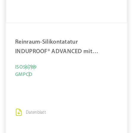
ZUM PRODUKT
MERKEN
Reinraum-Silikontatatur
INDUPROOF® ADVANCED mit
integriertem Touchpad
ISO
5
6
7
8
9
GMP
C
D
Datenblatt