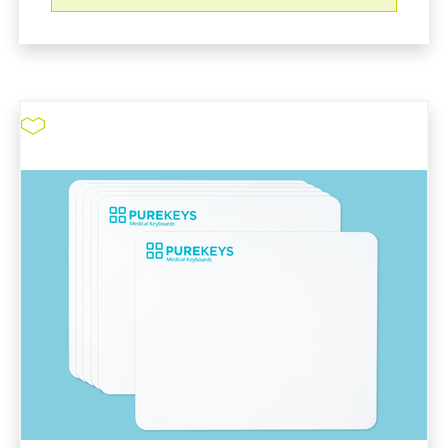
Reinraummaus EasyMaus
pure11 Nr.: 1130515, Marke: Distributor pure11
Größe STK
Material
Marke: Distributor pure11
Art IT-Hardware: Maus
Material Reinraum Arbeitsplatz: Kunststoff
Desinfizierbar
Arbeiten mit Schutzhandschuhen möglich
Reinraummaus EasyMaus