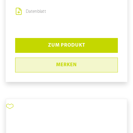
Datenblatt
ZUM PRODUKT
MERKEN
Reinraum-Silikontastatur
Cleantype® Prime Touch+ mit
integriertem Touchpad
pure11 Nr.: 1130403, Marke: Distributor pure11