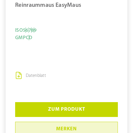
Reinraummaus EasyMaus
ISO
5
6
7
8
9
GMP
C
D
Datenblatt
ZUM PRODUKT
MERKEN