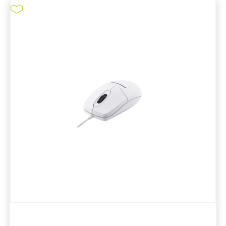
Silikonmaus Wireless
pure11 Nr.: 1130499, Marke: Distributor pure11
Größe STK
Material Silikon
Marke: Distributor pure11
Art IT-Hardware: Maus
Material: Silikon
Material Reinraum Arbeitsplatz: Kunststoff
Desinfizierbar
Silikonmaus Wireless
ZUM PRODUKT
MERKEN