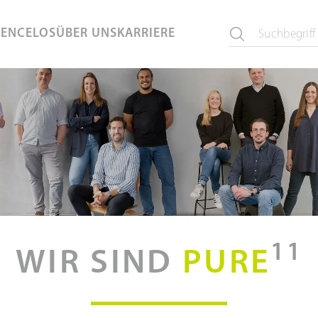
KEN
CELOS
ÜBER UNS
KARRIERE
11
WIR SIND
PURE