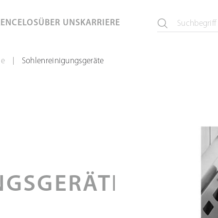
KEN
CELOS
ÜBER UNS
KARRIERE
me
Sohlenreinigungsgeräte
|
NGSGERÄTE