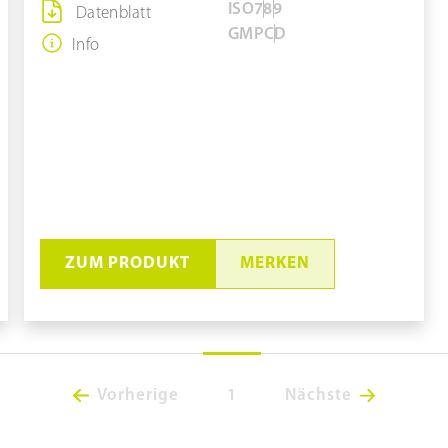
ISO
7
8
9
Datenblatt
GMP
C
D
Info
ZUM PRODUKT
MERKEN
Vorherige
1
Nächste
Sohlenreinigungsmaschine
#LHS 23850