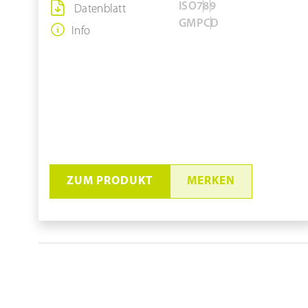
ISO
7
8
9
Datenblatt
GMP
C
D
Info
ZUM PRODUKT
MERKEN
Sohlenreinigungsmaschine
#LHS 23850 / S