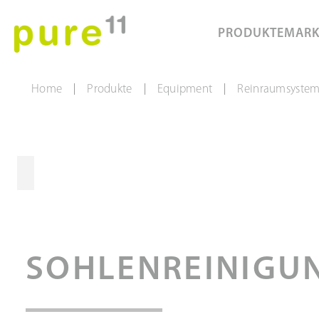
PRODUKTE
MAR
Home
Produkte
Equipment
Reinraumsyste
|
|
|
SOHLENREINIGU