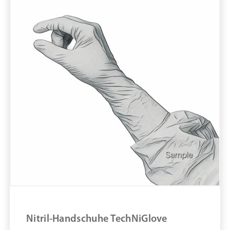
#TN2003B
pure11 Nr.: 1105039, Marke: TechNiGlove
Größe 1000STK
Material Nitril
Marke: TechniGlove
Handschuhtyp: Dünnfilm
Länge in cm: 30 cm
Puderfrei
Material: Nitril
Nitril-Handschuhe TechNiGlove #TN2003B
ZUM PRODUKT
MERKEN
Nitril-Handschuhe TechNiGlove