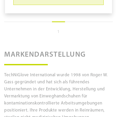
1
Nitril-Handschuhe TechNiGlove
Rival CR #RVCR1502
pure11 Nr.: 1130624, Marke: TechNiGlove
MARKENDARSTELLUNG
Größe 1000STK
Material Nitril
TechNiGlove International wurde 1998 von Roger W.
Marke: TechniGlove
Gass gegründet und hat sich als führendes
Handschuhtyp: Dünnfilm
Unternehmen in der Entwicklung, Herstellung und
Länge in cm: 30 cm
Vermarktung von Einweghandschuhen für
Puderfrei
kontaminationskontrollierte Arbeitsumgebungen
Material: Nitril
positioniert. Ihre Produkte werden in Reinräumen,
Nitril-Handschuhe TechNiGlove Rival CR