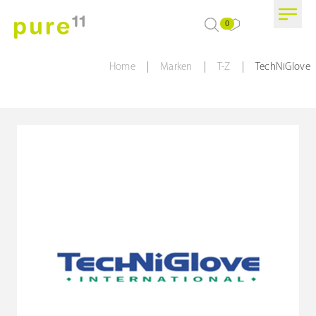
0
|
|
|
Home
Marken
T-Z
TechNiGlove