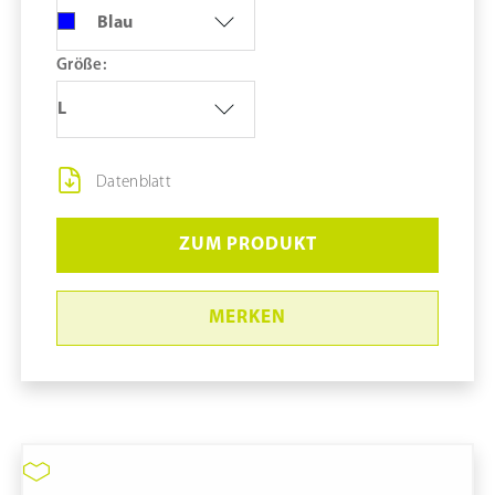
Blau
Größe:
L
Datenblatt
ZUM PRODUKT
MERKEN
Nitril-Handschuhe TechNiGlove