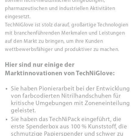
sterilen nicht-medizinischen Umgebungen,
#RVCR1502
pharmazeutischen und industriellen Aktivitäten
eingesetzt.
ZUM PRODUKT
TechNiGlove ist stolz darauf, großartige Technologien
mit branchenführenden Merkmalen und Leistungen
MERKEN
auf den Markt zu bringen, um ihre Kunden
wettbewerbsfähiger und produktiver zu machen.
Hier sind nur einige der
Marktinnovationen von TechNiGlove:
Sie haben Pionierarbeit bei der Entwicklung
von farbcodierten Nitrilhandschuhen für
kritische Umgebungen mit Zoneneinteilung
geleistet.
Sie haben das TechNiPack eingeführt, die
erste Spenderbox aus 100 % Kunststoff, die
schmutzige Papierspender und schwer zu