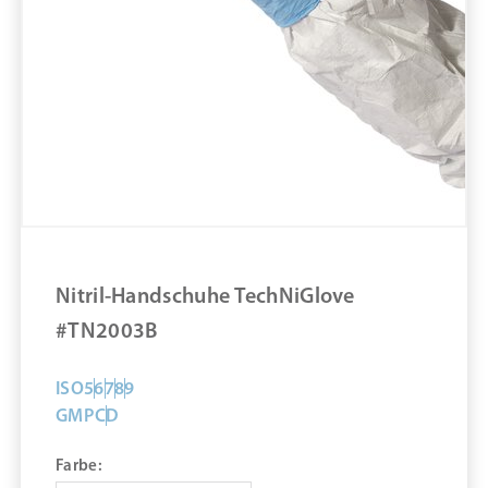
Nitril-Handschuhe TechNiGlove
#TN2003B
ISO
5
6
7
8
9
GMP
C
D
Farbe: