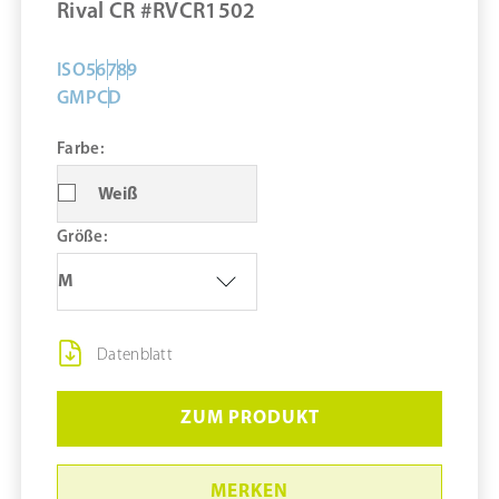
Rival CR #RVCR1502
ISO
5
6
7
8
9
GMP
C
D
Farbe:
Weiß
Größe:
M
Datenblatt
ZUM PRODUKT
MERKEN