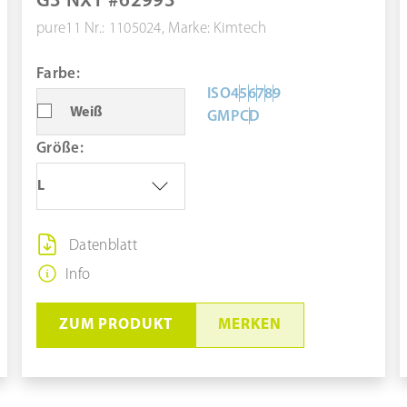
G3 NXT #62993
pure11 Nr.: 1105024, Marke: Kimtech
Farbe:
ISO
4
5
6
7
8
9
Weiß
GMP
C
D
Größe:
L
Datenblatt
Info
ZUM PRODUKT
MERKEN