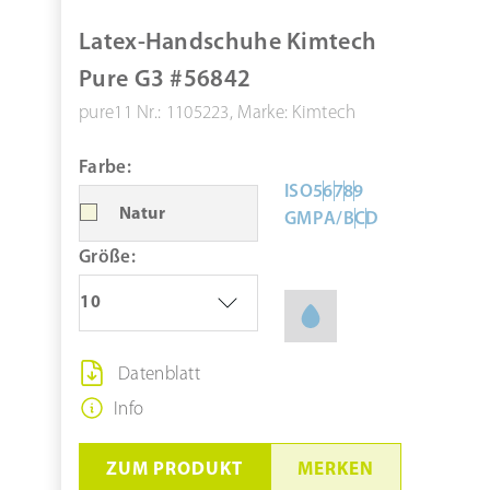
ZUM PRODUKT
Latex-Handschuhe Kimtech
MERKEN
Pure G3 #56842
pure11 Nr.: 1105223, Marke: Kimtech
Farbe:
ISO
5
6
7
8
9
Natur
GMP
A/B
C
D
Größe:
10
Datenblatt
Info
ZUM PRODUKT
MERKEN