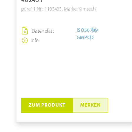
#62451
pure11 Nr.: 1103433, Marke: Kimtech
ISO
5
6
7
8
9
Datenblatt
GMP
C
D
Info
ZUM PRODUKT
MERKEN