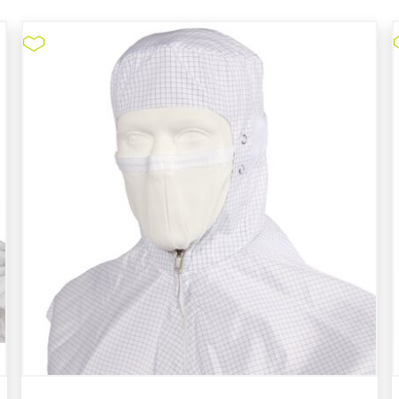
Nitril-Handschuhe Kimtech
Pure G3 NXT #62993
pure11 Nr.: 1105024, Marke: Kimtech
Größe 1000STK
Material Nitril
Marke: Kimtech
Handschuhtyp: Dünnfilm
Länge in cm: 30,5 cm
Chemikalienbeständigkeit - Typ: Typ C
Puderfrei
Nitril-Handschuhe Kimtech Pure G3 NXT
#62993