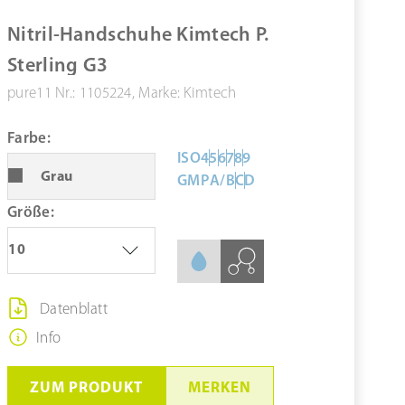
ZUM PRODUKT
Nitril-Handschuhe Kimtech P.
MERKEN
Sterling G3
pure11 Nr.: 1105224, Marke: Kimtech
Farbe:
ISO
4
5
6
7
8
9
Grau
GMP
A/B
C
D
Größe:
10
Datenblatt
Info
ZUM PRODUKT
MERKEN