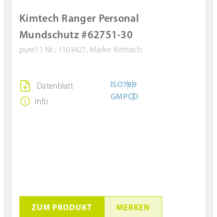
ZUM PRODUKT
Kimtech Ranger Personal
MERKEN
Mundschutz #62751-30
pure11 Nr.: 1103427, Marke: Kimtech
ISO
7
8
9
Datenblatt
GMP
C
D
Info
ZUM PRODUKT
MERKEN