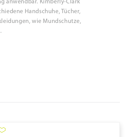
ung anwendbar. Kimberly-Clark
schiedene Handschuhe, Tücher,
ekleidungen, wie Mundschutze,
n.