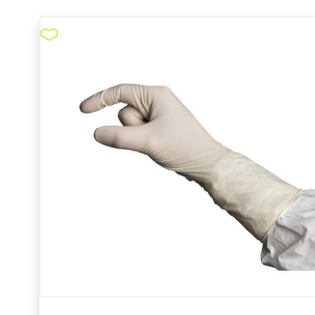
Mundschutz Kimtech Pure
M3 #62451
pure11 Nr.: 1103433, Marke: Kimtech
Größe 500STK
Material Polyethylen/Polyester
Marke: Kimtech
Art des Mundschutzes: Reinraum-
Mundschutz
Gebrauch: Einweg
Fixierung: mit Ohrenschlaufen
Material: Polyethylen/Polyester
Mundschutz Kimtech Pure M3 #62451