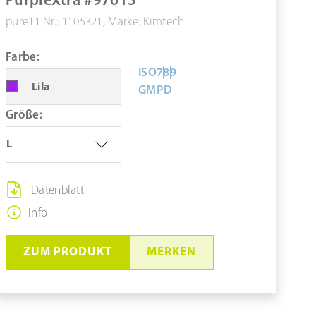
PurpleXtra #97613
pure11 Nr.: 1105321, Marke: Kimtech
Farbe:
ISO
7
8
9
Lila
GMP
D
Größe:
L
Datenblatt
Info
ZUM PRODUKT
MERKEN