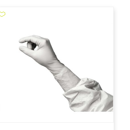
Nitril-Handschuhe Kimtech
S. PurpleXtra #97613
pure11 Nr.: 1105321, Marke: Kimtech
Größe 500STK
Material Nitril
Marke: Kimtech
Handschuhtyp: Dünnfilm
Länge in cm: 30 cm
Chemikalienbeständigkeit - Typ: Typ B
Puderfrei
Nitril-Handschuhe Kimtech S. PurpleXtra
#97613