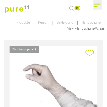
0
|
|
|
|
Produkte
Person
Bekleidung
Handschuhe
Vinyl-Handschuhe Vclean
Distributor pure11