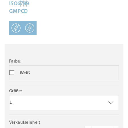
ISO
6
7
8
9
GMP
C
D
Farbe:
Weiß
Größe:
L
Verkaufseinheit