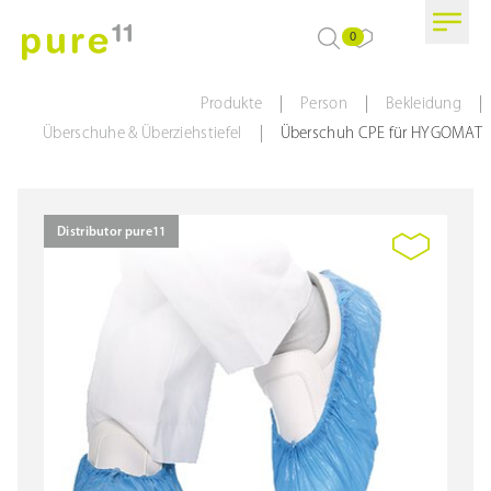
0
|
|
|
Produkte
Person
Bekleidung
|
Überschuhe & Überziehstiefel
Überschuh CPE für HYGOMAT
Distributor pure11