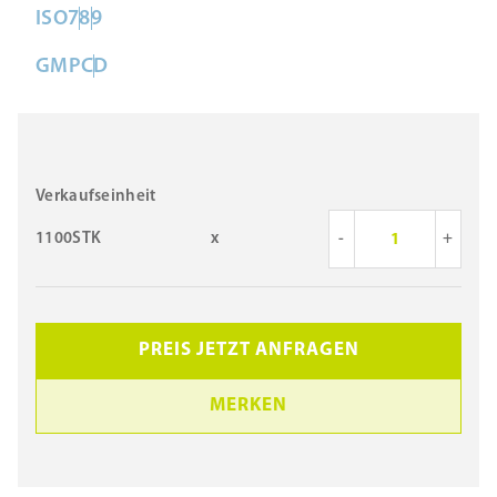
ISO
7
8
9
GMP
C
D
Verkaufseinheit
1100STK
x
-
+
PREIS JETZT ANFRAGEN
MERKEN