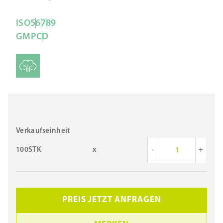
ISO
5
6
7
8
9
GMP
C
D
Verkaufseinheit
100STK
x
-
+
PREIS JETZT ANFRAGEN