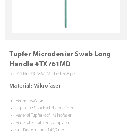
Tupfer Microdenier Swab Long
Handle #TX761MD
pure11 Nr.: 1106367, Marke: TexWipe
Material: Mikrofaser
Marke: TexWipe
Kopfform: Spachtel-/Paddelform
Material Tupferkopf: Mikrofaser
Material Schaft: Polypropylen
Grifflänge in mm: 146,2 mm