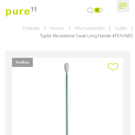
0
|
|
|
|
Produkte
Prozess
Wischutensilien
Tupfer
Tupfer Microdenier Swab Long Handle #TX761MD
TexWipe