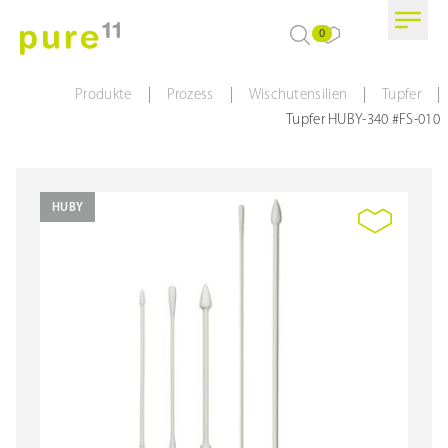
0
|
|
|
|
Produkte
Prozess
Wischutensilien
Tupfer
Tupfer HUBY-340 #FS-010
HUBY