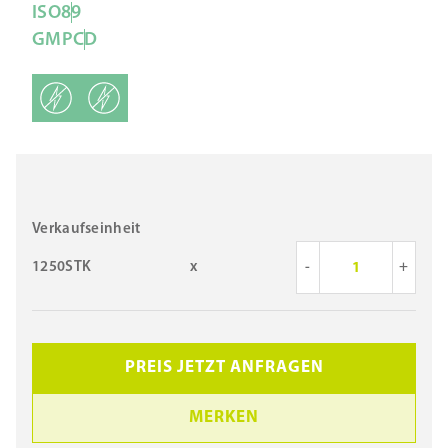
ISO
8
9
GMP
C
D
Verkaufseinheit
1250STK
x
-
+
PREIS JETZT ANFRAGEN
MERKEN