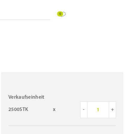
0
Verkaufseinheit
2500STK
x
-
+