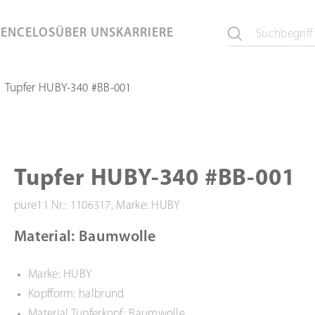
KEN
CELOS
ÜBER UNS
KARRIERE
Tupfer HUBY-340 #BB-001
Tupfer HUBY-340 #BB-001
pure11 Nr.: 1106317, Marke: HUBY
Material: Baumwolle
Marke: HUBY
Kopfform: halbrund
Material Tupferkopf: Baumwolle