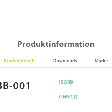
Produktinformation
Produktdetails
Downloads
Marke
ISO
8
9
BB-001
GMP
C
D