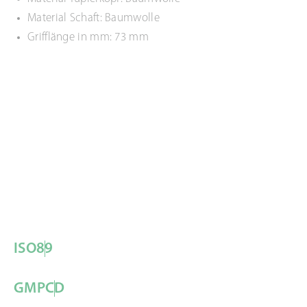
Material Schaft: Baumwolle
Grifflänge in mm: 73 mm
ISO
8
9
GMP
C
D