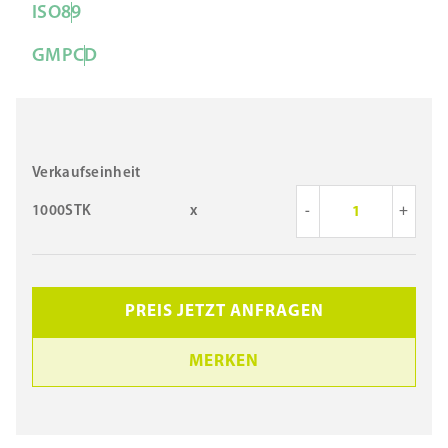
ISO
8
9
GMP
C
D
Verkaufseinheit
1000STK
x
-
+
PREIS JETZT ANFRAGEN
MERKEN