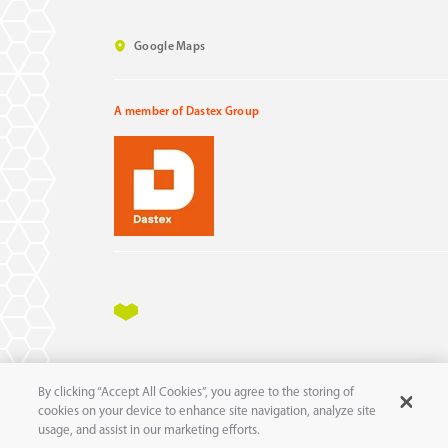
Google Maps
A member of Dastex Group
Impressum
Datenschutz
AGB
AEB
By clicking “Accept All Cookies”, you agree to the storing of
11
© 2025 pure
GmbH
cookies on your device to enhance site navigation, analyze site
usage, and assist in our marketing efforts.