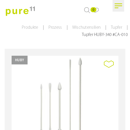
0
|
|
|
|
Produkte
Prozess
Wischutensilien
Tupfer
Tupfer HUBY-340 #CA-010
HUBY