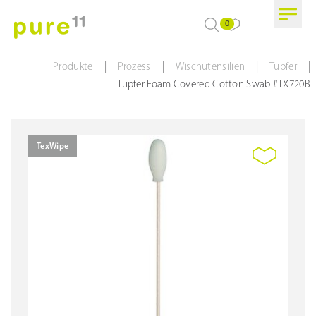
0
|
|
|
|
Produkte
Prozess
Wischutensilien
Tupfer
Tupfer Foam Covered Cotton Swab #TX720B
TexWipe