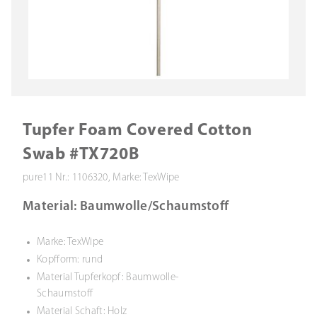
Tupfer Foam Covered Cotton
Swab #TX720B
pure11 Nr.: 1106320, Marke: TexWipe
Material: Baumwolle/Schaumstoff
Marke: TexWipe
Kopfform: rund
Material Tupferkopf: Baumwolle-
Schaumstoff
Material Schaft: Holz