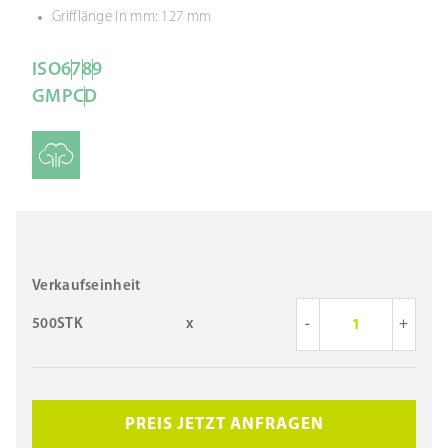
Grifflänge in mm: 127 mm
ISO
6
7
8
9
GMP
C
D
Verkaufseinheit
500STK
x
-
+
PREIS JETZT ANFRAGEN