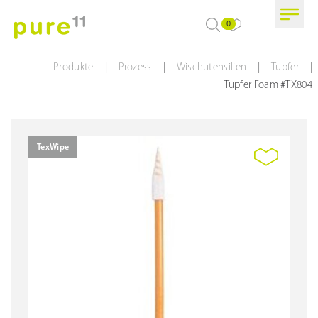
0
|
|
|
|
Produkte
Prozess
Wischutensilien
Tupfer
Tupfer Foam #TX804
TexWipe