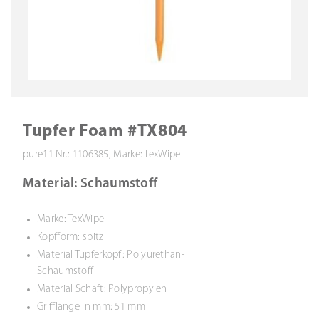
Tupfer Foam #TX804
pure11 Nr.: 1106385, Marke: TexWipe
Material: Schaumstoff
Marke: TexWipe
Kopfform: spitz
Material Tupferkopf: Polyurethan-
Schaumstoff
Material Schaft: Polypropylen
Grifflänge in mm: 51 mm