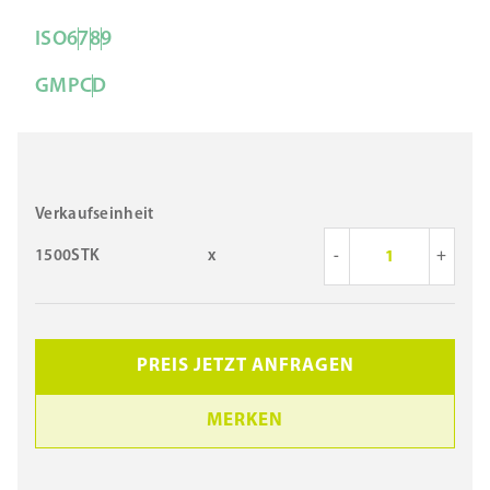
ISO
6
7
8
9
GMP
C
D
Verkaufseinheit
1500STK
x
-
+
PREIS JETZT ANFRAGEN
MERKEN