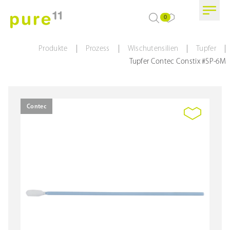
0
|
|
|
|
Produkte
Prozess
Wischutensilien
Tupfer
Tupfer Contec Constix #SP-6M
Contec