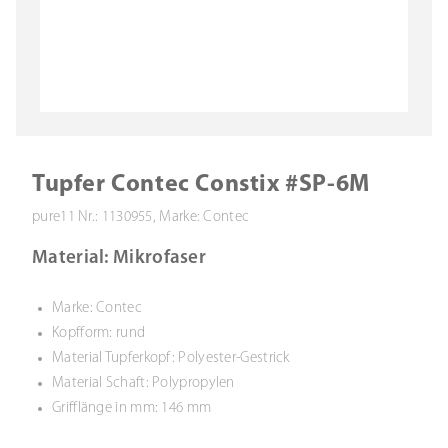
Tupfer Contec Constix #SP-6M
pure11 Nr.: 1130955, Marke: Contec
Material: Mikrofaser
Marke: Contec
Kopfform: rund
Material Tupferkopf: Polyester-Gestrick
Material Schaft: Polypropylen
Grifflänge in mm: 146 mm