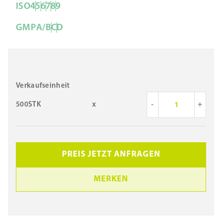
ISO
4
5
6
7
8
9
GMP
A/B
C
D
Verkaufseinheit
500STK
x
-
+
PREIS JETZT ANFRAGEN
MERKEN