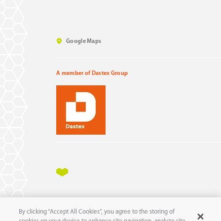
Google Maps
A member of Dastex Group
Impressum
Datenschutz
AGB
AEB
By clicking “Accept All Cookies”, you agree to the storing of
11