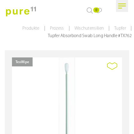
0
|
|
|
|
Produkte
Prozess
Wischutensilien
Tupfer
Tupfer Absorbond Swab Long Handle #TX762
TexWipe