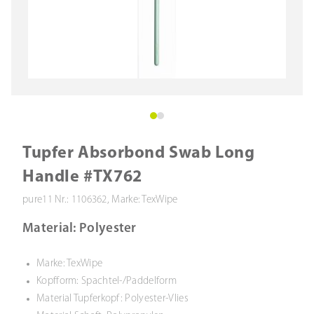
Tupfer Absorbond Swab Long
Handle #TX762
pure11 Nr.: 1106362, Marke: TexWipe
Material: Polyester
Marke: TexWipe
Kopfform: Spachtel-/Paddelform
Material Tupferkopf: Polyester-Vlies