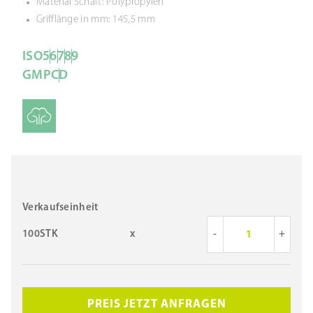
Material Schaft: Polypropylen
Grifflänge in mm: 145,5 mm
ISO
5
6
7
8
9
GMP
C
D
Verkaufseinheit
100STK
x
-
+
PREIS JETZT ANFRAGEN