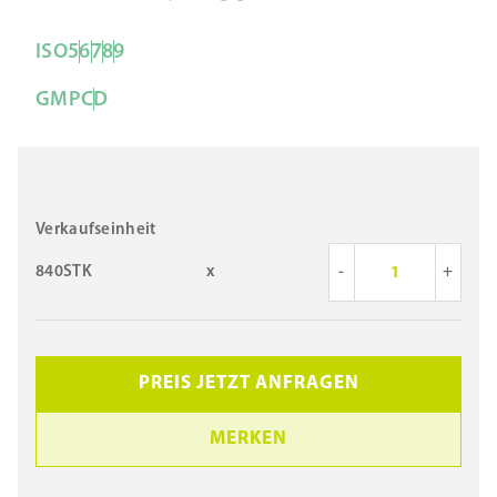
ISO
5
6
7
8
9
GMP
C
D
Verkaufseinheit
840STK
x
-
+
PREIS JETZT ANFRAGEN
MERKEN