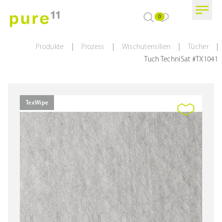
0
|
|
|
|
Produkte
Prozess
Wischutensilien
Tücher
Tuch TechniSat #TX1041
TexWipe