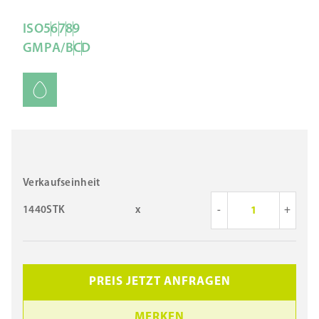
ISO
5
6
7
8
9
GMP
A/B
C
D
Verkaufseinheit
1440STK
x
-
+
PREIS JETZT ANFRAGEN
MERKEN