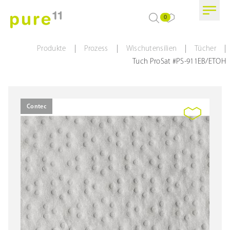
0
|
|
|
|
Produkte
Prozess
Wischutensilien
Tücher
Tuch ProSat #PS-911EB/ETOH
Contec