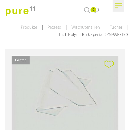
0
|
|
|
|
Produkte
Prozess
Wischutensilien
Tücher
Tuch Polynit Bulk Special #PN-99B/150
Contec