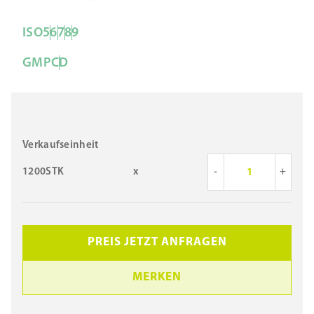
ISO
5
6
7
8
9
GMP
C
D
Verkaufseinheit
1200STK
x
-
+
PREIS JETZT ANFRAGEN
MERKEN