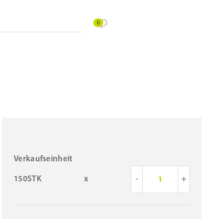
0
Verkaufseinheit
150STK
x
-
+