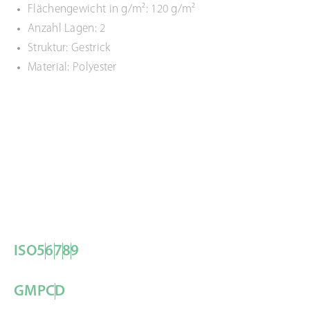
Flächengewicht in g/m²: 120 g/m²
Anzahl Lagen: 2
Struktur: Gestrick
Material: Polyester
ISO
5
6
7
8
9
GMP
C
D