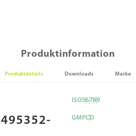
Produktinformation
Produktdetails
Downloads
Marke
ISO
5
6
7
8
9
495352-
GMP
C
D