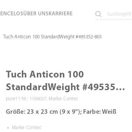
KEN
CELOS
ÜBER UNS
KARRIERE
Tuch Anticon 100 StandardWeight #495352-803
Tuch Anticon 100
StandardWeight #495352-
803
pure11 Nr.: 1106037, Marke: Contec
Größe: 23 x 23 cm (9 x 9"); Farbe: Weiß
Marke: Contec