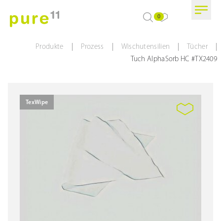
0
|
|
|
|
Produkte
Prozess
Wischutensilien
Tücher
Tuch AlphaSorb HC #TX2409
TexWipe