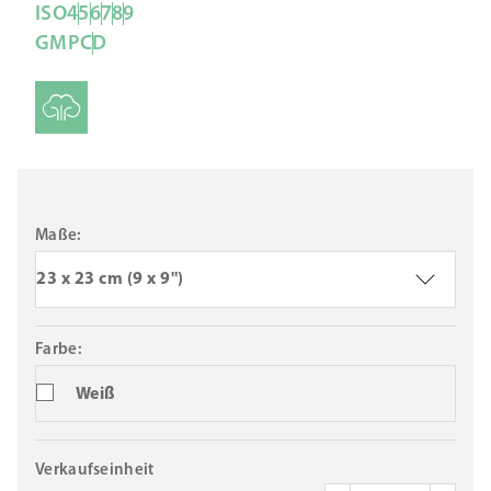
ISO
4
5
6
7
8
9
GMP
C
D
Maße:
23 x 23 cm (9 x 9")
Farbe:
Weiß
Verkaufseinheit