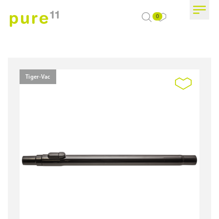
0
Tiger-Vac