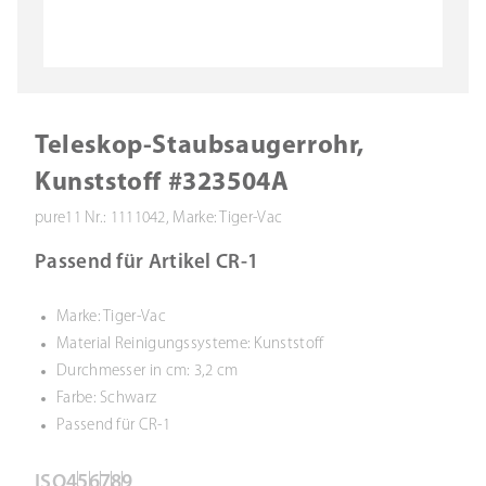
Teleskop-Staubsaugerrohr,
Kunststoff #323504A
pure11 Nr.: 1111042, Marke: Tiger-Vac
Passend für Artikel CR-1
Marke: Tiger-Vac
Material Reinigungssysteme: Kunststoff
Durchmesser in cm: 3,2 cm
Farbe: Schwarz
Passend für CR-1
ISO
4
5
6
7
8
9