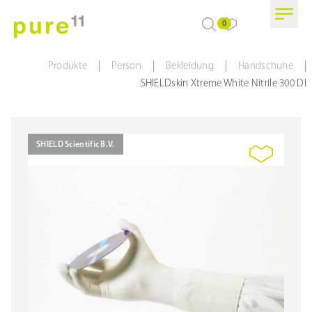
0
|
|
|
|
Produkte
Person
Bekleidung
Handschuhe
SHIELDskin Xtreme White Nitrile 300 DI
SHIELD Scientific B.V.