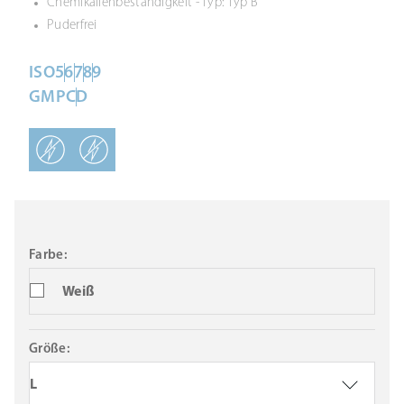
Chemikalienbeständigkeit - Typ: Typ B
Puderfrei
ISO
5
6
7
8
9
GMP
C
D
Farbe:
Weiß
Größe:
L