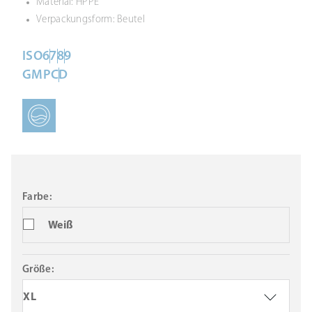
Material: HPPE
Verpackungsform: Beutel
ISO
6
7
8
9
GMP
C
D
Farbe:
Weiß
Größe:
XL