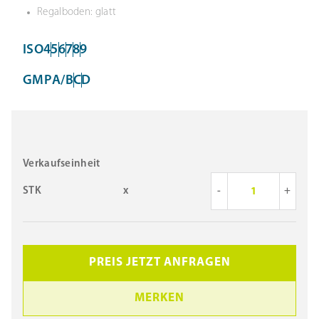
Regalboden: glatt
ISO
4
5
6
7
8
9
GMP
A/B
C
D
Verkaufseinheit
STK
x
-
+
PREIS JETZT ANFRAGEN
MERKEN