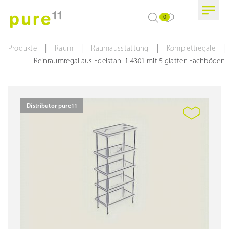
0
|
|
|
|
Produkte
Raum
Raumausstattung
Komplettregale
Reinraumregal aus Edelstahl 1.4301 mit 5 glatten Fachböden
Distributor pure11