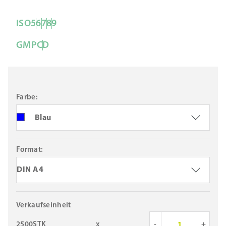
ISO
5
6
7
8
9
GMP
C
D
Farbe:
Blau
Format:
DIN A4
Verkaufseinheit
2500STK
x
-
+