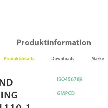
Produktinformation
Produktdetails
Downloads
Marke
ISO
4
5
6
7
8
9
AND
LING
GMP
C
D