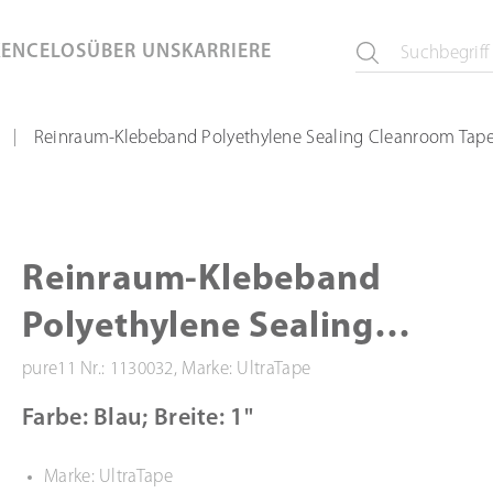
KEN
CELOS
ÜBER UNS
KARRIERE
Reinraum-Klebeband Polyethylene Sealing Cleanroom Tape
|
Reinraum-Klebeband
Polyethylene Sealing
Cleanroom Tape #1110-1
pure11 Nr.: 1130032, Marke: UltraTape
Farbe: Blau; Breite: 1"
Marke: UltraTape