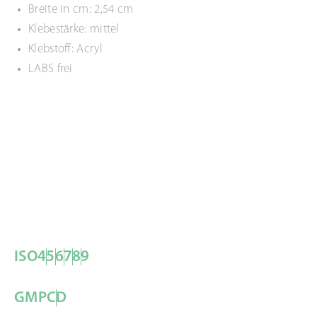
Breite in cm: 2,54 cm
Klebestärke: mittel
Klebstoff: Acryl
LABS frei
ISO
4
5
6
7
8
9
GMP
C
D