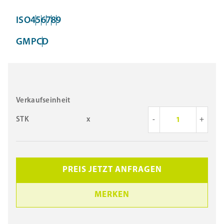
ISO
4
5
6
7
8
9
GMP
C
D
Verkaufseinheit
STK
x
-
+
PREIS JETZT ANFRAGEN
MERKEN