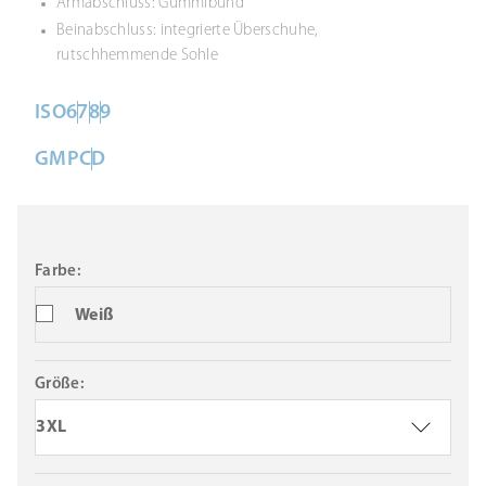
Armabschluss: Gummibund
Beinabschluss: integrierte Überschuhe,
rutschhemmende Sohle
ISO
6
7
8
9
GMP
C
D
Farbe:
Weiß
Größe:
3XL