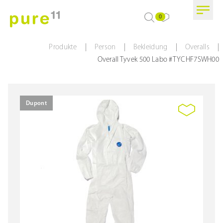
0
|
|
|
|
Produkte
Person
Bekleidung
Overalls
Overall Tyvek 500 Labo #TYCHF7SWH00
Dupont