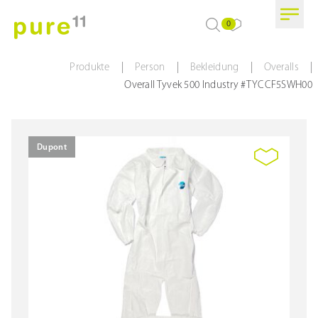
0
|
|
|
|
Produkte
Person
Bekleidung
Overalls
Overall Tyvek 500 Industry #TYCCF5SWH00
Dupont