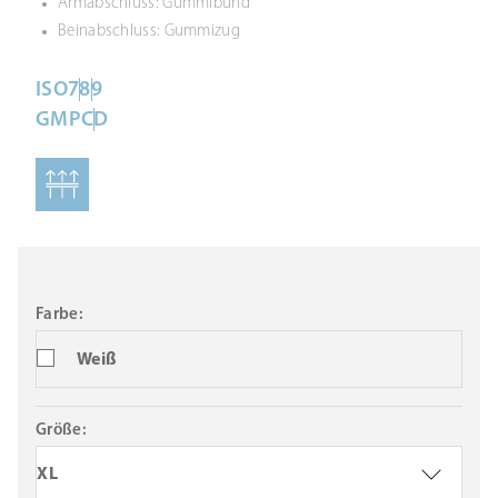
Armabschluss: Gummibund
Beinabschluss: Gummizug
ISO
7
8
9
GMP
C
D
Farbe:
Weiß
Größe:
XL