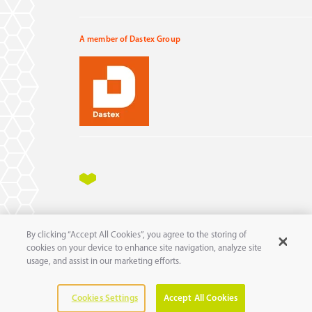
A member of Dastex Group
Impressum
Datenschutz
AGB
AEB
By clicking “Accept All Cookies”, you agree to the storing of
11
© 2025 pure
GmbH
cookies on your device to enhance site navigation, analyze site
usage, and assist in our marketing efforts.
Cookies Settings
Accept All Cookies