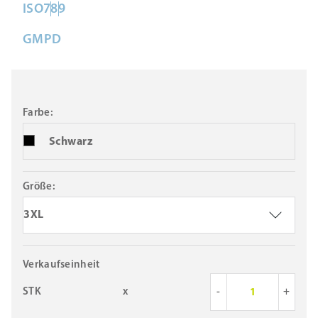
ISO
7
8
9
GMP
D
Farbe:
Schwarz
Größe:
3XL
Verkaufseinheit
STK
x
-
+