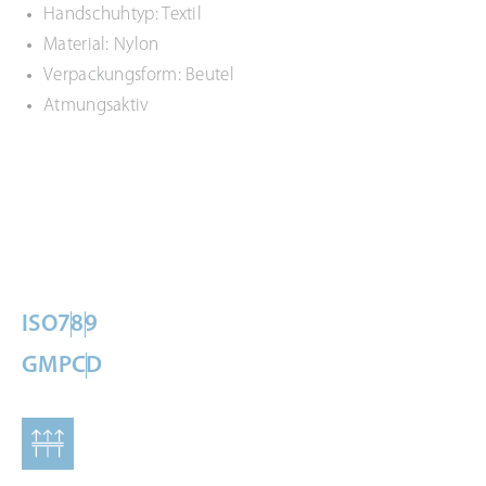
Handschuhtyp: Textil
Material: Nylon
Verpackungsform: Beutel
Atmungsaktiv
ISO
7
8
9
GMP
C
D