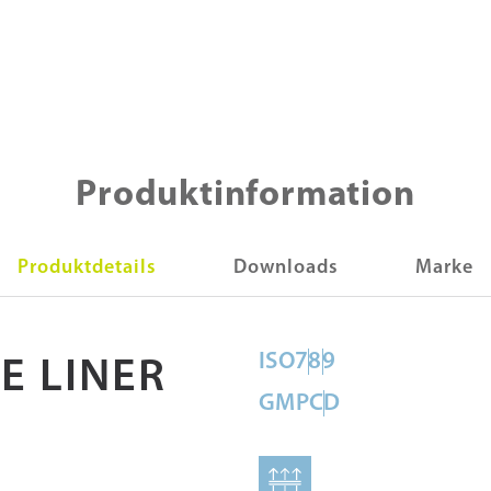
Produktinformation
Produktdetails
Downloads
Marke
ISO
7
8
9
 LINER
GMP
C
D