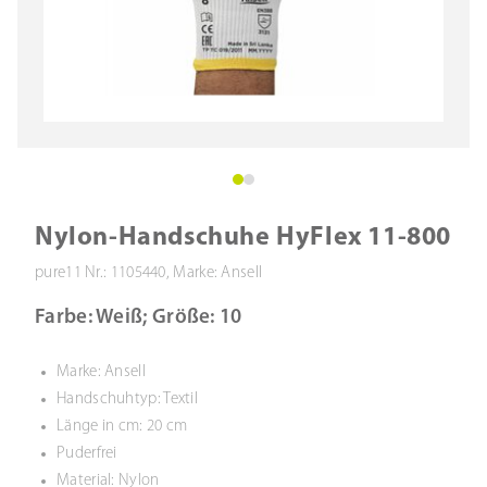
Nylon-Handschuhe HyFlex 11-800
pure11 Nr.: 1105440, Marke: Ansell
Farbe: Weiß; Größe: 10
Marke: Ansell
Handschuhtyp: Textil
Länge in cm: 20 cm
Puderfrei
Material: Nylon