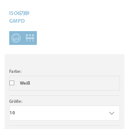
ISO
6
7
8
9
GMP
D
Farbe:
Weiß
Größe:
10