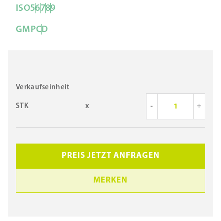
ISO
5
6
7
8
9
GMP
C
D
Verkaufseinheit
STK
x
-
+
PREIS JETZT ANFRAGEN
MERKEN