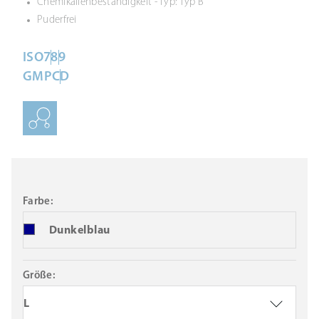
Chemikalienbeständigkeit - Typ: Typ B
Puderfrei
ISO
7
8
9
GMP
C
D
Farbe:
Dunkelblau
Größe:
L