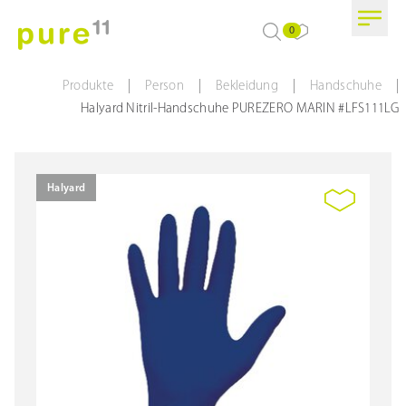
0
|
|
|
|
Produkte
Person
Bekleidung
Handschuhe
Halyard Nitril-Handschuhe PUREZERO MARIN #LFS111LG
Halyard