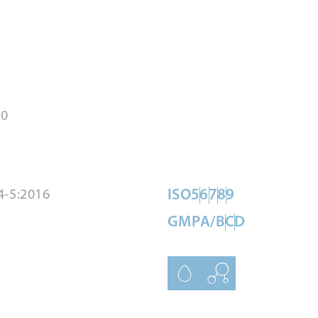
20
ISO
5
6
7
8
9
4-5:2016
GMP
A/B
C
D