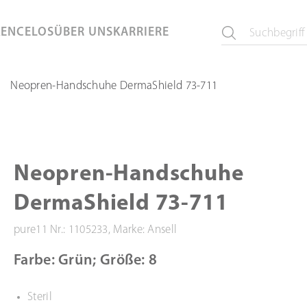
KEN
CELOS
ÜBER UNS
KARRIERE
Neopren-Handschuhe DermaShield 73-711
Neopren-Handschuhe
DermaShield 73-711
pure11 Nr.: 1105233, Marke: Ansell
Farbe: Grün; Größe: 8
Steril