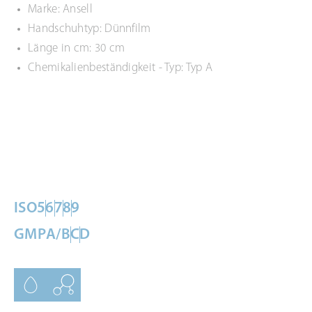
Marke: Ansell
Handschuhtyp: Dünnfilm
Länge in cm: 30 cm
Chemikalienbeständigkeit - Typ: Typ A
ISO
5
6
7
8
9
GMP
A/B
C
D