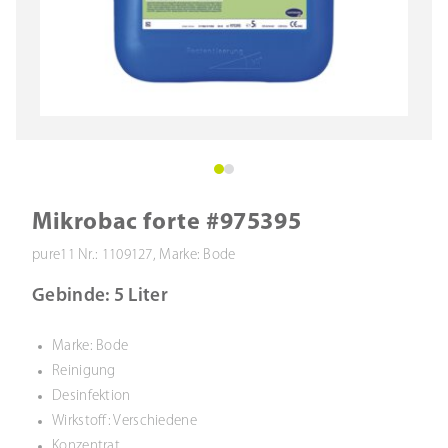
Mikrobac forte #975395
pure11 Nr.: 1109127, Marke: Bode
Gebinde: 5 Liter
Marke: Bode
Reinigung
Desinfektion
Wirkstoff: Verschiedene
Konzentrat