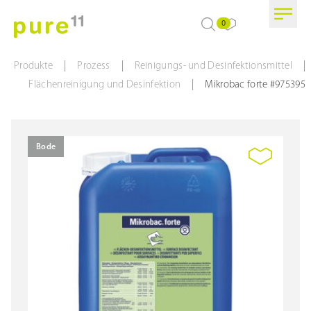
0
|
|
|
Produkte
Prozess
Reinigungs- und Desinfektionsmittel
|
Flächenreinigung und Desinfektion
Mikrobac forte #975395
Bode