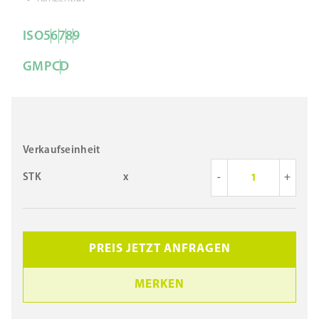
ISO
5
6
7
8
9
GMP
C
D
Verkaufseinheit
STK
x
-
+
PREIS JETZT ANFRAGEN
MERKEN