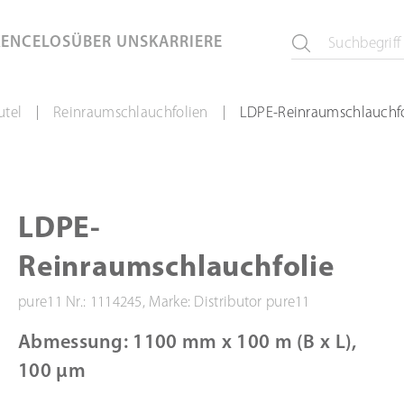
KEN
CELOS
ÜBER UNS
KARRIERE
utel
Reinraumschlauchfolien
LDPE-Reinraumschlauchfo
|
|
LDPE-
Reinraumschlauchfolie
pure11 Nr.: 1114245, Marke: Distributor pure11
Abmessung: 1100 mm x 100 m (B x L),
100 µm