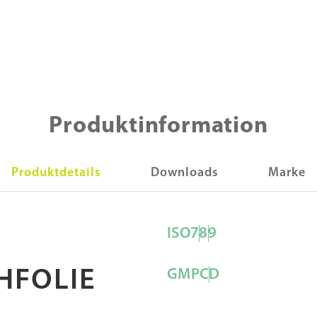
Produktinformation
Produktdetails
Downloads
Marke
ISO
7
8
9
HFOLIE
GMP
C
D