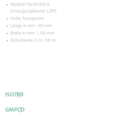
Material Packmittel &
Entsorgungsbeutel: LDPE
Farbe: Transparent
Länge in mm: 100 mm
Breite in mm: 1.100 mm
Rollenbreite in m: 100 m
ISO
7
8
9
GMP
C
D