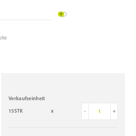
0
lie
Verkaufseinheit
15STK
x
-
+