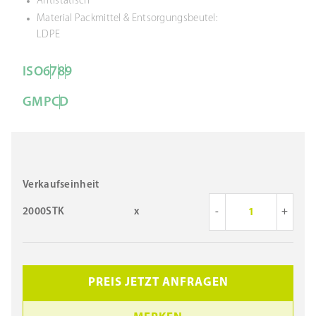
Antistatisch
Material Packmittel & Entsorgungsbeutel:
LDPE
ISO
6
7
8
9
GMP
C
D
Verkaufseinheit
2000STK
x
-
+
PREIS JETZT ANFRAGEN