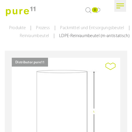
0
|
|
|
Produkte
Prozess
Packmittel und Entsorgungsbeutel
|
Reinraumbeutel
LDPE-Reinraumbeutel (m-antistatisch)
Distributor pure11