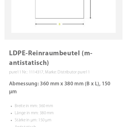
LDPE-Reinraumbeutel (m-
antistatisch)
pure11 Nr.: 1114317, Marke: Distributor pure11
Abmessung: 360 mm x 380 mm (B x L), 150
µm
Breite in mm: 360 mm
Länge in mm: 380 mm
Stärke in µm: 150 µm