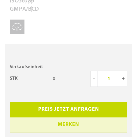
ISO
5
6
7
8
9
GMP
A/B
C
D
Verkaufseinheit
STK
x
-
+
PREIS JETZT ANFRAGEN
MERKEN