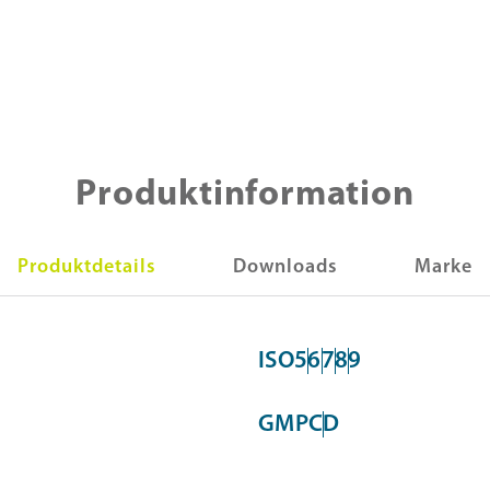
Produktinformation
Produktdetails
Downloads
Marke
ISO
5
6
7
8
9
GMP
C
D