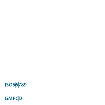
ISO
5
6
7
8
9
GMP
C
D