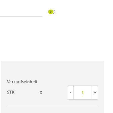
0
Verkaufseinheit
STK
x
-
+