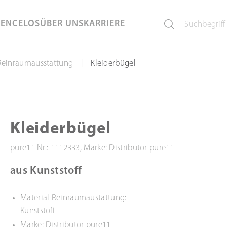
KEN
CELOS
ÜBER UNS
KARRIERE
Reinraumausstattung
Kleiderbügel
|
Kleiderbügel
pure11 Nr.: 1112333, Marke: Distributor pure11
aus Kunststoff
Material Reinraumaustattung:
Kunststoff
Marke: Distributor pure11