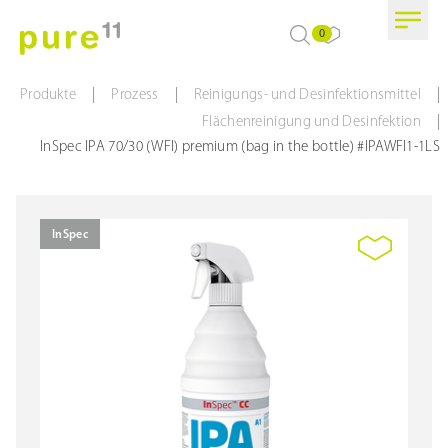
0
|
|
|
Produkte
Prozess
Reinigungs- und Desinfektionsmittel
|
Flächenreinigung und Desinfektion
InSpec IPA 70/30 (WFI) premium (bag in the bottle) #IPAWFI1-1LS
InSpec