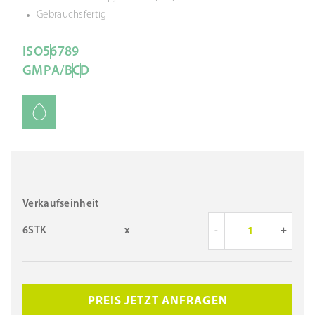
Gebrauchsfertig
ISO
5
6
7
8
9
GMP
A/B
C
D
Verkaufseinheit
6STK
x
-
+
PREIS JETZT ANFRAGEN