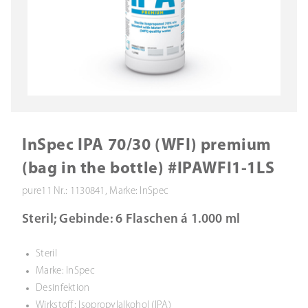
InSpec IPA 70/30 (WFI) premium
(bag in the bottle) #IPAWFI1-1LS
pure11 Nr.: 1130841, Marke: InSpec
Steril; Gebinde: 6 Flaschen á 1.000 ml
Steril
Marke: InSpec
Desinfektion
Wirkstoff: Isopropylalkohol (IPA)