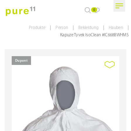
0
|
|
|
|
Produkte
Person
Bekleidung
Hauben
Kapuze Tyvek IsoClean #IC668BWHMS
Dupont