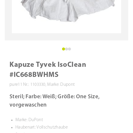
Kapuze Tyvek IsoClean
#IC668BWHMS
pure11 Nr.: 1103330, Marke: Dupont
Steril; Farbe: Weiß; Größe: One Size,
vorgewaschen
Marke: DuPont
Haubenart: Vollschutzhaube