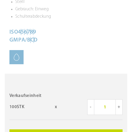
Steril
Gebrauch: Einweg
Schulterabdeckung
ISO
4
5
6
7
8
9
GMP
A/B
C
D
Verkaufseinheit
100STK
x
-
+