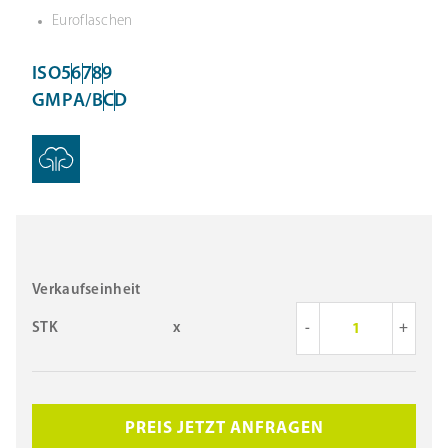
Euroflaschen
ISO
5
6
7
8
9
GMP
A/B
C
D
Verkaufseinheit
STK
x
-
+
PREIS JETZT ANFRAGEN