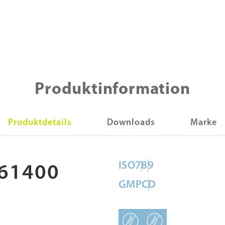
Produktinformation
Produktdetails
Downloads
Marke
ISO
7
8
9
61400
GMP
C
D