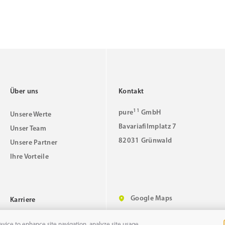
Über uns
Kontakt
11
pure
GmbH
Unsere Werte
Bavariafilmplatz 7
Unser Team
82031 Grünwald
Unsere Partner
Ihre Vorteile
Google Maps
Karriere
evice to enhance site navigation, analyze site usage,