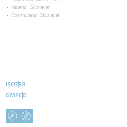
Material: Glattleder
Obermaterial: Glattleder
ISO
7
8
9
GMP
C
D