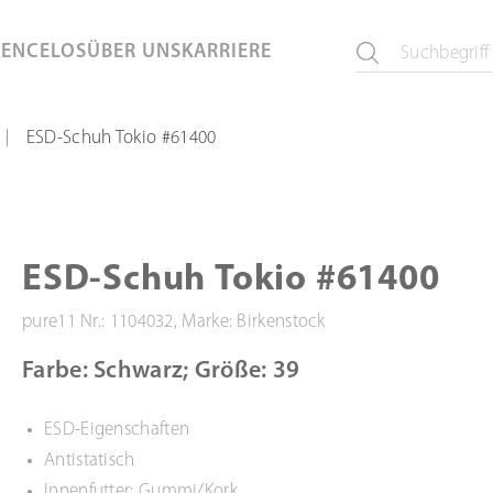
KEN
CELOS
ÜBER UNS
KARRIERE
ESD-Schuh Tokio #61400
|
ESD-Schuh Tokio #61400
pure11 Nr.: 1104032, Marke: Birkenstock
Farbe: Schwarz; Größe: 39
ESD-Eigenschaften
Antistatisch
Innenfutter: Gummi/Kork