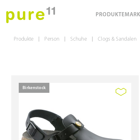
PRODUKTE
MAR
Produkte
Person
Schuhe
Clogs & Sandalen
|
|
|
Birkenstock