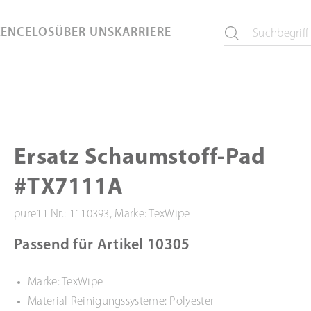
KEN
CELOS
ÜBER UNS
KARRIERE
Ersatz Schaumstoff-Pad
#TX7111A
pure11 Nr.: 1110393, Marke: TexWipe
Passend für Artikel 10305
Marke: TexWipe
Material Reinigungssysteme: Polyester