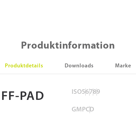
Produktinformation
Produktdetails
Downloads
Marke
ISO
5
6
7
8
9
FF-PAD
GMP
C
D