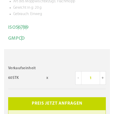
Art des Moppwischbezugs: Flachmopp
Gewicht in g: 20 g
Gebrauch: Einweg
ISO
5
6
7
8
9
GMP
C
D
Verkaufseinheit
60STK
x
-
+
PREIS JETZT ANFRAGEN