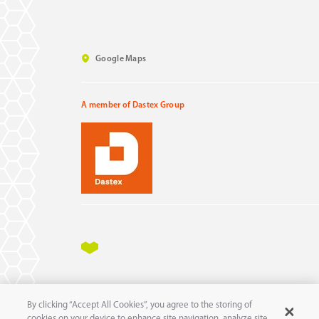
Google Maps
A member of Dastex Group
Impressum
Datenschutz
AGB
AEB
By clicking “Accept All Cookies”, you agree to the storing of
11
© 2025 pure
GmbH
cookies on your device to enhance site navigation, analyze site