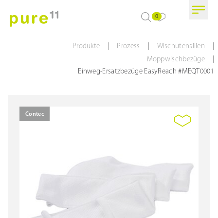
0
|
|
|
Produkte
Prozess
Wischutensilien
|
Moppwischbezüge
Einweg-Ersatzbezüge EasyReach #MEQT0001
Contec